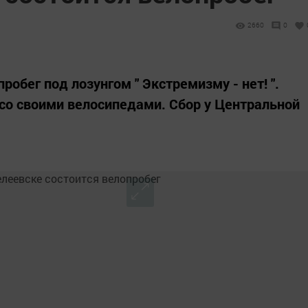
2660
0
робег под лозунгом " Экстремизму - нет! ".
о своими велосипедами. Сбор у Центральной