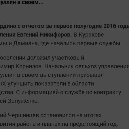
ллин в своем...
рдино с отчетом за первое полугодие 2016 год
еления Евгений Никифоров.
В Куракове
мы и Дамиана, где начались первые службы.
поселении доложил участковый
имир Корнилов. Начальник сельхоз управлени
иуллин в своем выступлении призывал
ФХ улучшить показатели в области
ства. С информацией о службе по контракту
ей Залуженко.
рий Чершинцев остановился на итогах
вития района и планах на предстоящий год.