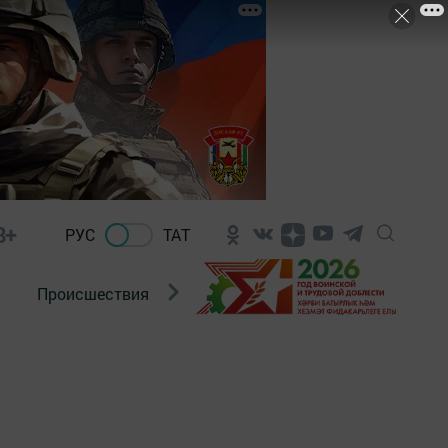
8+
РУС
ТАТ
Происшествия
Новости Госавтоинспекции