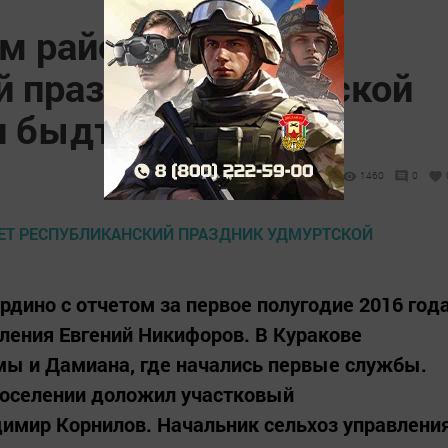
м районе пройдет
й праздник удмуртской
н быдтон"
1460
0
рдино с отчетом за первое полугодие 2016 год
еления Евгений Никифоров. В Куракове
мы и Дамиана, где начались первые службы.
поселении доложил участковый
имир Корнилов. Начальник сельхоз управлени