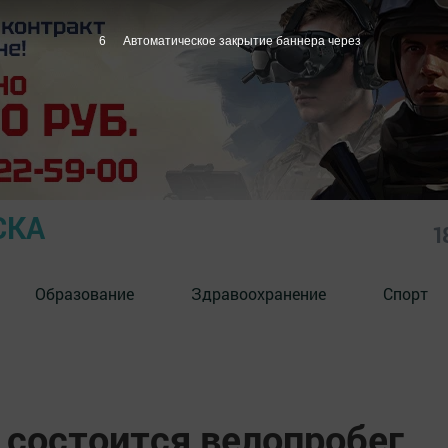
5
Автоматическое закрытие баннера через
СКА
1
Образование
Здравоохранение
Спорт
 состоится велопробег