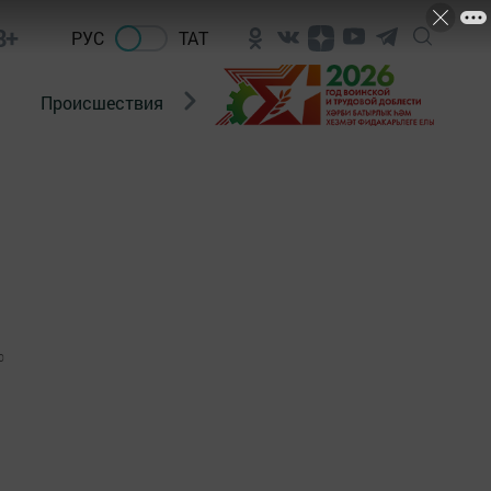
8+
РУС
ТАТ
Происшествия
Новости Госавтоинспекции
0