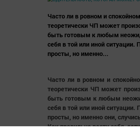
Часто ли в ровном и спокойно
теоретически ЧП может произ
быть готовым к любым неожид
себя в той или иной ситуации.
просты, но именно...
Часто ли в ровном и спокойн
теоретически ЧП может прои
быть готовым к любым неожид
себя в той или иной ситуации.
просты, но именно они, случис
Как правильно вести себя, ес
В первую очередь - не надо под