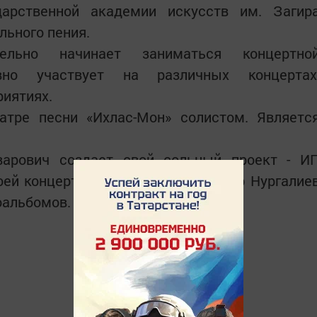
арственной академии искусств им. Загир
льного пения.
льно начинает заниматься концертно
вно участвует на различных концертах
иятиях.
еатре песни «Ихлас-Мон» солистом. Являетс
арович создает свой сольный проект - И
оей концертной деятельности Анвар Нургалие
оальбомов.