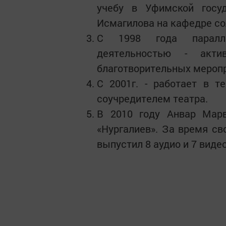
учебу в Уфимской госуд
Исмагилова на кафедре со
С 1998 года паралле
деятельностью - акти
благотворительных меропр
С 2001г. - работает в т
соучредителем театра.
В 2010 году Анвар Марв
«Нургалиев». За время св
выпустил 8 аудио и 7 виде