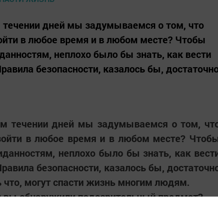
м течении дней мы задумываемся о том, что
ойти в любое время и в любом месте? Чтобы
анностям, неплохо было бы знать, как вести
 Правила безопасности, казалось бы, достаточн
ом течении дней мы задумываемся о том, чт
зойти в любое время и в любом месте? Чтоб
анностям, неплохо было бы знать, как вест
 Правила безопасности, казалось бы, достаточн
ь что, могут спасти жизнь многим людям.
ли вы обнаружили подозрительный предмет?
нимать панику. Если вы увидели что-то, что, п