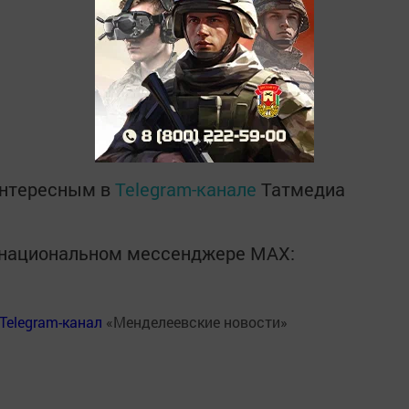
интересным в
Telegram-канале
Татмедиа
в национальном мессенджере MАХ:
Telegram-канал
«Менделеевские новости»