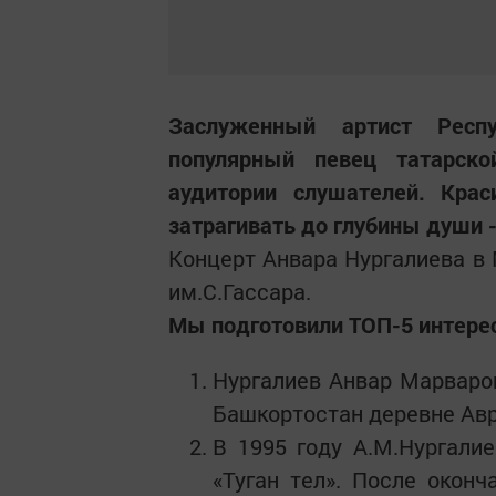
Заслуженный артист Респ
популярный певец татарск
аудитории слушателей. Крас
затрагивать до глубины души -
Концерт Анвара Нургалиева в 
им.С.Гассара.
Мы подготовили ТОП-5 интерес
Нургалиев Анвар Марваров
Башкортостан деревне Авр
В 1995 году А.М.Нургали
«Туган тел». После окон