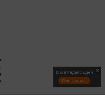
о
о
ы
Мы в Яндекс Дзен
и
о
Подписаться
о