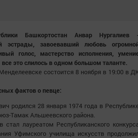
ублики Башкортостан Анвар Нургалиев 
ой эстрады, завоевавший любовь огромно
ивый голос, мастерство исполнения, умени
 все это слилось в одном большом таланте.
Менделеевске состоится 8 ноября в 19:00 в Д
ных фактов о певце:
ич родился 28 января 1974 года в Республик
юз-Тамак Альшеевского района.
ев стал лауреатом Республиканского конкурс
чания Уфимского училища искусств продолжи