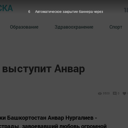
СКА
1
5
Автоматическое закрытие баннера через
Образование
Здравоохранение
Спорт
 выступит Анвар
3503
0
ки Башкортостан Анвар Нургалиев -
эстрады, завоевавший любовь огромной