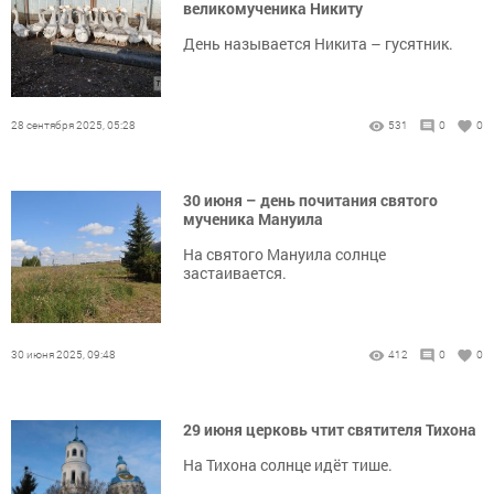
великомученика Никиту
День называется Никита – гусятник.
28 сентября 2025, 05:28
531
0
0
30 июня – день почитания святого
мученика Мануила
На святого Мануила солнце
застаивается.
30 июня 2025, 09:48
412
0
0
29 июня церковь чтит святителя Тихона
На Тихона солнце идёт тише.