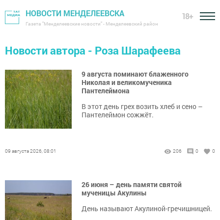
НОВОСТИ МЕНДЕЛЕЕВСКА
18+
Газета "Менделеевские новости" - Менделеевский район
Новости автора - Роза Шарафеева
9 августа поминают блаженного
Николая и великомученика
Пантелеймона
В этот день грех возить хлеб и сено –
Пантелеймон сожжёт.
09 августа 2026, 08:01
206
0
0
26 июня – день памяти святой
мученицы Акулины
День называют Акулиной-гречишницей.