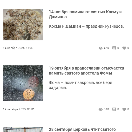
14 ноября поминают святых Косму и
Дамиана
Косма и Дамиан – праздник кузнецов.
14 ноября 2025, 11:33
476
0
0
19 октября в православии отмечается
память святого апостола Фомы
Фома – ломит закрома, всё бери
задарма.
19 октября 2025, 05:01
340
0
0
28 сентября церковь чтит святого