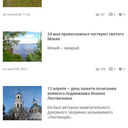
26 июня 2026, 11:42
381
0
0
24 мая православные чествуют святого
Мокия
Мокий – мокрый.
24 мая 2026, 08:01
388
0
0
12 апреля – день памяти почитания
великого подвижника Иоанна
Лествичника
Он был автором замечательного
духовного творения, называемого
«Лествицей».