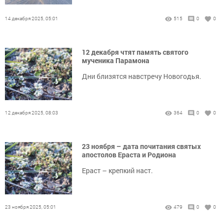
14 декабря 2025, 05:01
515
0
0
12 декабря чтят память святого
мученика Парамона
Дни близятся навстречу Новогодья.
12 декабря 2025, 08:03
364
0
0
23 ноября – дата почитания святых
апостолов Ераста и Родиона
Ераст – крепкий наст.
23 ноября 2025, 05:01
479
0
0