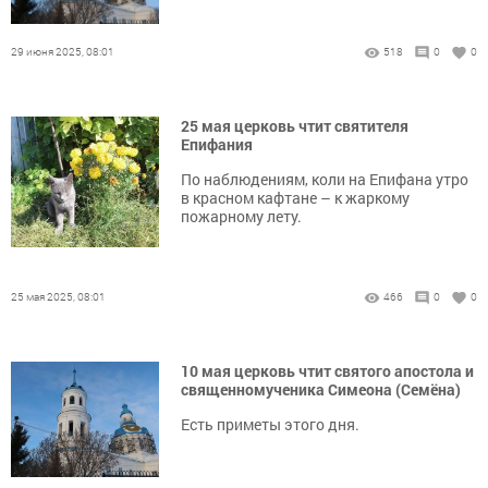
29 июня 2025, 08:01
518
0
0
25 мая церковь чтит святителя
Епифания
По наблюдениям, коли на Епифана утро
в красном кафтане – к жаркому
пожарному лету.
25 мая 2025, 08:01
466
0
0
10 мая церковь чтит святого апостола и
священномученика Симеона (Семёна)
Есть приметы этого дня.