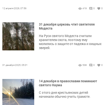
12 апреля 2026, 07:56
419
0
0
31 декабря церковь чтит святителя
Модеста
На Руси святого Модеста считали
хранителем скота, поэтому ему
молились о защите от падежа и хищных
зверей.
31 декабря 2025, 05:01
538
0
0
14 декабря в православии поминают
святого Наума
С этого дня крестьянских детей
начинали обычно учить грамоте.