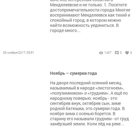
Менделеевске и не только. 1. Посетите
достопримечательности города Многие
воспринимают Менделеевск как тихий и
спокойный город, в котором можно
найти возможность уединиться. В
городе много...
03 ноября 2017, 05:51
1437
0
0
Ноябрь – сумерки года
На дворе последний осенний месяц,
называемый в народе «листогноем»,
«полузимником» и «груднем». А ещё по
народному поверью: ноябрь - это
сентябрев внук, октябрев сын, зиме
родной батюшка, это сумерки года. В
ноябре зима с осенью борется. В
старину его называли груднем - от груд
замёрзшей земли. Коли лёд на реке...