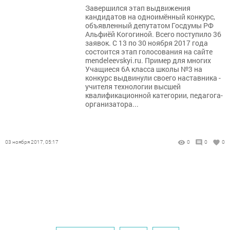
Завершился этап выдвижения
кандидатов на одноимённый конкурс,
объявленный депутатом Госдумы РФ
Альфиёй Когогиной. Всего поступило 36
заявок. С 13 по 30 ноября 2017 года
состоится этап голосования на сайте
mendeleevskyi.ru. Пример для многих
Учащиеся 6А класса школы №3 на
конкурс выдвинули своего наставника -
учителя технологии высшей
квалификационной категории, педагога-
организатора...
03 ноября 2017, 05:17
0
0
0