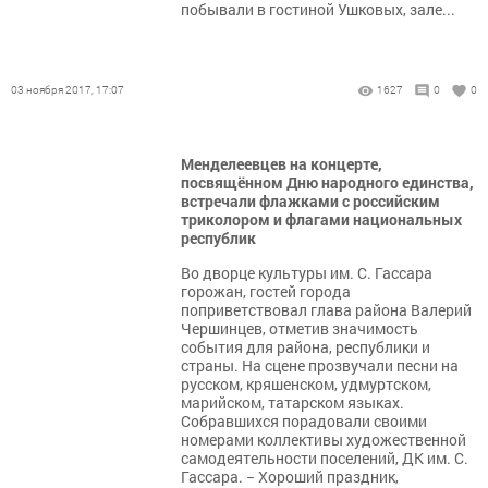
побывали в гостиной Ушковых, зале...
03 ноября 2017, 17:07
1627
0
0
Менделеевцев на концерте,
посвящённом Дню народного единства,
встречали флажками с российским
триколором и флагами национальных
республик
Во дворце культуры им. С. Гассара
горожан, гостей города
поприветствовал глава района Валерий
Чершинцев, отметив значимость
события для района, республики и
страны. На сцене прозвучали песни на
русском, кряшенском, удмуртском,
марийском, татарском языках.
Собравшихся порадовали своими
номерами коллективы художественной
самодеятельности поселений, ДК им. С.
Гассара. − Хороший праздник,