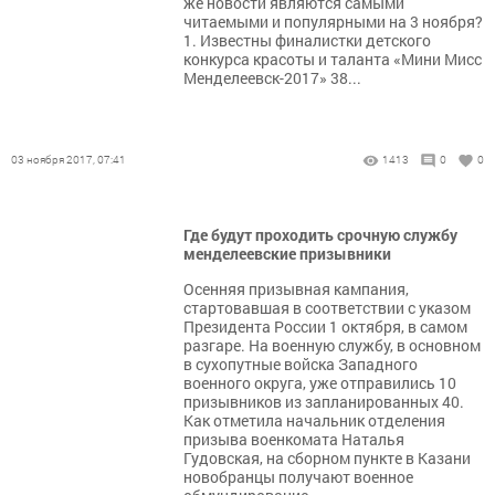
же новости являются самыми
читаемыми и популярными на 3 ноября?
1. Известны финалистки детского
конкурса красоты и таланта «Мини Мисс
Менделеевск-2017» 38...
03 ноября 2017, 07:41
1413
0
0
Где будут проходить срочную службу
менделеевские призывники
Осенняя призывная кампания,
стартовавшая в соответствии с указом
Президента России 1 октября, в самом
разгаре. На военную службу, в основном
в сухопутные войска Западного
военного округа, уже отправились 10
призывников из запланированных 40.
Как отметила начальник отделения
призыва военкомата Наталья
Гудовская, на сборном пункте в Казани
новобранцы получают военное