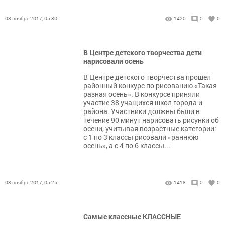
03 ноября 2017, 05:30
1420
0
0
В Центре детского творчества дети
нарисовали осень
В Центре детского творчества прошел
районный конкурс по рисованию «Такая
разная осень». В конкурсе приняли
участие 38 учащихся школ города и
района. Участники должны были в
течение 90 минут нарисовать рисунки об
осени, учитывая возрастные категории:
с 1 по 3 классы рисовали «раннюю
осень», а с 4 по 6 классы...
03 ноября 2017, 05:25
1418
0
0
Самые классные КЛАССНЫЕ