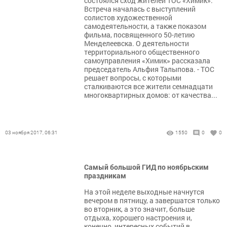
состоялся сход жителей ТОС «Химик».
Встреча началась с выступлений
солистов художественной
самодеятельности, а также показом
фильма, посвященного 50-летию
Менделеевска. О деятельности
территориального общественного
самоуправления «Химик» рассказала
председатель Альфия Талыпова. - ТОС
решает вопросы, с которыми
сталкиваются все жители семнадцати
многоквартирных домов: от качества...
03 ноября 2017, 06:31
1550
0
0
Самый большой ГИД по ноябрьским
праздникам
На этой неделе выходные начнутся
вечером в пятницу, а завершатся только
во вторник, а это значит, больше
отдыха, хорошего настроения и,
конечно, интересных событий в