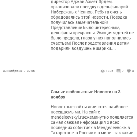
директор Аджай Ахмет Эрдем,
организовали поездку в дельфинарий
Набережных Челнов. Ребята очень
обрадовались этой новости. Поездка
получилась замечательной!
Представление было интересным,
дельфины прекрасны. Эмоциям детей не
было предела, глаза у них наполнились
счастьем! После представления детям
подарили воздушные шарики....
03 ноября 2017, 07:55
1325
0
0
Самые любопытные Новости на 3
ноября
Новостные сайты являются наиболее
посещаемыми. На сайте
mendeleevskyi.ruежеминутно появляется
самая свежая информация о всех
последних событиях в Менделеевске, в
Татарстане, в России и в мире - так какие