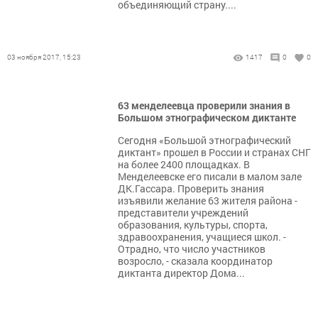
объединяющий страну....
03 ноября 2017, 15:23
1417
0
0
63 менделеевца проверили знания в
Большом этнографическом диктанте
Сегодня «Большой этнографический
диктант» прошел в России и странах СНГ
на более 2400 площадках. В
Менделеевске его писали в малом зале
ДК.Гассара. Проверить знания
изъявили желание 63 жителя района -
представители учреждений
образования, культуры, спорта,
здравоохранения, учащиеся школ. -
Отрадно, что число участников
возросло, - сказала координатор
диктанта директор Дома...