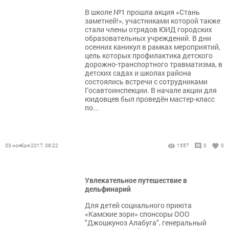
В школе №1 прошла акция «Стань
заметней!», участниками которой также
стали члены отрядов ЮИД городских
образовательных учреждений. В дни
осенних каникул в рамках мероприятий,
цель которых профилактика детского
дорожно-транспортного травматизма, в
детских садах и школах района
состоялись встречи с сотрудниками
Госавтоинспекции. В начале акции для
юидовцев был проведён мастер-класс
по...
03 ноября 2017, 08:22
1557
0
0
Увлекательное путешествие в
дельфинарий
Для детей социального приюта
«Камские зори» спонсоры ООО
"Джошкуноз Алабуга", генеральный