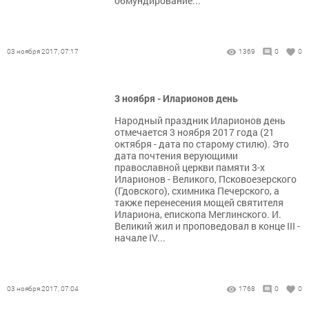
обмундирование...
03 ноября 2017, 07:17
1369
0
0
3 ноября - Иларионов день
Народный праздник Иларионов день
отмечается 3 ноября 2017 года (21
октября - дата по старому стилю). Это
дата почтения верующими
православной церкви памяти 3-х
Иларионов - Великого, Псковоезерского
(Гдовского), схимника Печерского, а
также перенесения мощей святителя
Илариона, епископа Меглинского. И.
Великий жил и проповедовал в конце III -
начале IV...
03 ноября 2017, 07:04
1768
0
0