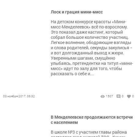
Лоск и грация мини-мисс
На детском конкурсе красоты «Мини-
мисс-Менделеевск» всё по-взрослому.
Это показал даже кастинг, который
собрал большое количество участниц.
Легкое волнение, ободряющие взгляды
и слова родителей, секунды закулисья −
и вот долгожданный выход к жюри.
Уверенными шагами, смущённо
улыбаясь, претендентки на титул «мини-
мисс» идут по залу для того, чтобы
рассказать о себе и...
03 ноября 2017, 06:32
1507
0
0
В Менделеевске продолжаются встречи
с населением
В школе №3 с участием главы района