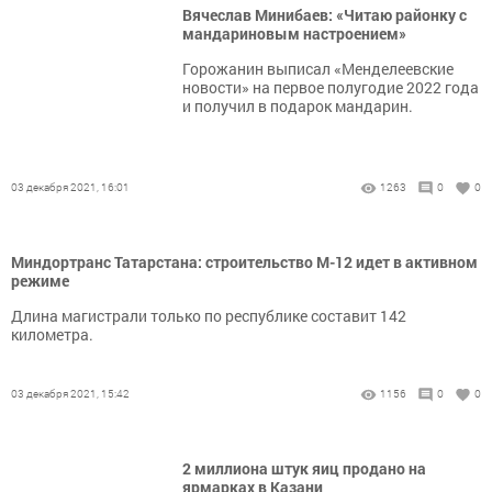
Вячеслав Минибаев: «Читаю районку с
мандариновым настроением»
Горожанин выписал «Менделеевские
новости» на первое полугодие 2022 года
и получил в подарок мандарин.
03 декабря 2021, 16:01
1263
0
0
Миндортранс Татарстана: строительство М-12 идет в активном
режиме
Длина магистрали только по республике составит 142
километра.
03 декабря 2021, 15:42
1156
0
0
2 миллиона штук яиц продано на
ярмарках в Казани