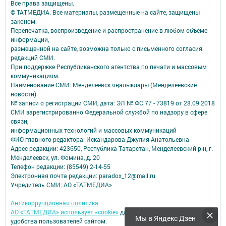
Все права защищены.
© ТАТМЕДИА. Все материалы, размещенные на сайте, защищены
законом.
Перепечатка, воспроизведение и распространение в любом объеме
информации,
размещенной на сайте, возможна только с письменного согласия
редакций СМИ.
При поддержке Республиканского агентства по печати и массовым
коммуникациям.
Наименование СМИ: Менделеевск яӊалыклары (Менделеевские
новости)
№ записи о регистрации СМИ, дата: ЭЛ № ФС 77 - 73819 от 28.09.2018
СМИ зарегистрированно Федеральной службой по надзору в сфере
связи,
информационных технологий и массовых коммуникаций
ФИО главного редактора: Искандарова Джулия Анатольевна
Адрес редакции: 423650, Республика Татарстан, Менделеевский р-н, г.
Менделеевск, ул. Фомина, д. 20
Телефон редакции: (85549) 2-14-55
Электронная почта редакции: paradox_12@mail.ru
Учредитель СМИ: АО «ТАТМЕДИА»
Антикоррупционная политика
АО «ТАТМЕДИА» использует «cookie»
для персонализации сервисов и
Мы в Яндекс Дзен
удобства пользователей сайтом.