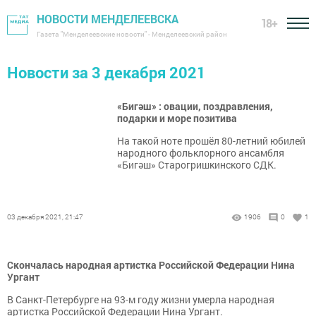
НОВОСТИ МЕНДЕЛЕЕВСКА
18+
Газета "Менделеевские новости" - Менделеевский район
Новости за 3 декабря 2021
«Бигәш» : овации, поздравления,
подарки и море позитива
На такой ноте прошёл 80-летний юбилей
народного фольклорного ансамбля
«Бигәш» Старогришкинского СДК.
03 декабря 2021, 21:47
1906
0
1
Скончалась народная артистка Российской Федерации Нина
Ургант
В Санкт-Петербурге на 93-м году жизни умерла народная
артистка Российской Федерации Нина Ургант.