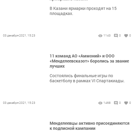
В Казани ярмарки проходят на 15
площадках.
03 декабря 2021, 15:23
1143
0
0
11 команд АО «Аммоний» и ООО
«Менделеевсказот» боролись за звание
лучших
Состоялись финальные игры по
баскетболу в рамках VI Спартакиады.
03 декабря 2021, 15:23
1468
0
0
Менделеевцы активно присоединяются
к подписной кампании