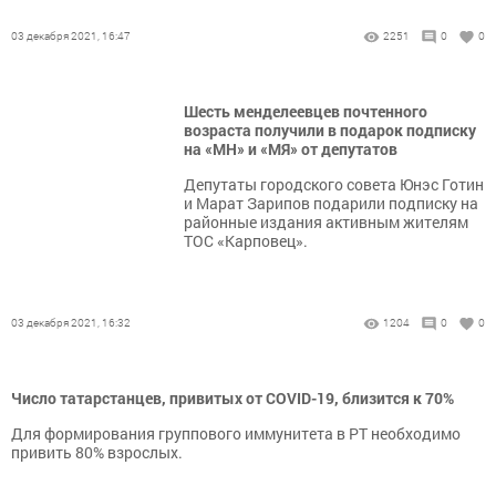
03 декабря 2021, 16:47
2251
0
0
Шесть менделеевцев почтенного
возраста получили в подарок подписку
на «МН» и «МЯ» от депутатов
Депутаты городского совета Юнэс Готин
и Марат Зарипов подарили подписку на
районные издания активным жителям
ТОС «Карповец».
03 декабря 2021, 16:32
1204
0
0
Число татарстанцев, привитых от COVID-19, близится к 70%
Для формирования группового иммунитета в РТ необходимо
привить 80% взрослых.