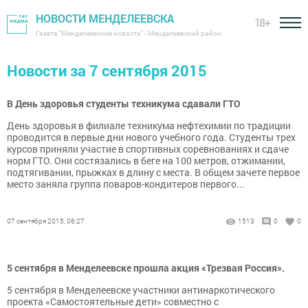
НОВОСТИ МЕНДЕЛЕЕВСКА
18+
Газета "Менделеевские новости" - Менделеевский район
Новости за 7 сентября 2015
В День здоровья студенты техникума сдавали ГТО
День здоровья в филиале техникума нефтехимии по традиции
проводится в первые дни нового учебного года. Студенты трех
курсов приняли участие в спортивных соревнованиях и сдаче
норм ГТО. Они состязались в беге на 100 метров, отжимании,
подтягивании, прыжках в длину с места. В общем зачете первое
место заняла группа поваров-кондитеров первого...
07 сентября 2015, 06:27
1513
0
0
5 сентября в Менделеевске прошла акция «Трезвая Россия».
5 сентября в Менделеевске участники антинаркотического
проекта «Самостоятельные дети» совместно с