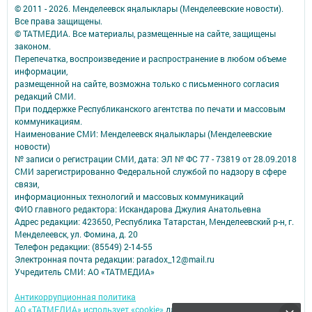
© 2011 - 2026. Менделеевск яӊалыклары (Менделеевские новости).
Все права защищены.
© ТАТМЕДИА. Все материалы, размещенные на сайте, защищены
законом.
Перепечатка, воспроизведение и распространение в любом объеме
информации,
размещенной на сайте, возможна только с письменного согласия
редакций СМИ.
При поддержке Республиканского агентства по печати и массовым
коммуникациям.
Наименование СМИ: Менделеевск яӊалыклары (Менделеевские
новости)
№ записи о регистрации СМИ, дата: ЭЛ № ФС 77 - 73819 от 28.09.2018
СМИ зарегистрированно Федеральной службой по надзору в сфере
связи,
информационных технологий и массовых коммуникаций
ФИО главного редактора: Искандарова Джулия Анатольевна
Адрес редакции: 423650, Республика Татарстан, Менделеевский р-н, г.
Менделеевск, ул. Фомина, д. 20
Телефон редакции: (85549) 2-14-55
Электронная почта редакции: paradox_12@mail.ru
Учредитель СМИ: АО «ТАТМЕДИА»
Антикоррупционная политика
АО «ТАТМЕДИА» использует «cookie»
для персонализации сервисов и