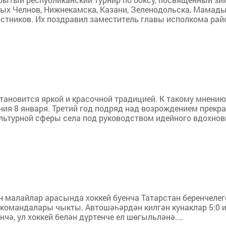
х Челнов, Нижнекамска, Казани, Зеленодольска, Мамадыш
астников. Их поздравил заместитель главы исполкома рай
тановится яркой и красочной традицией. К такому мнению
ния 8 января. Третий год подряд над возрождением прекр
ьтурной сферы села под руководством идейного вдохновит
ан малайлар арасында хоккей буенча Татарстан беренчелег
2" командалары чыкты. Автошәһәрдән килгән кунаклар 5:0
, ул хоккей белән дүртенче ел шөгыльләнә....