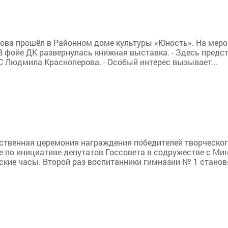
ова прошёл в Районном доме культуры «Юность». На мер
. В фойе ДК развернулась книжная выставка. - Здесь пред
С Людмила Красноперова. - Особый интерес вызывает...
ы
ственная церемония награждения победителей творческого
е по инициативе депутатов Госсовета в содружестве с Ми
кие часы. Второй раз воспитанники гимназии № 1 станов