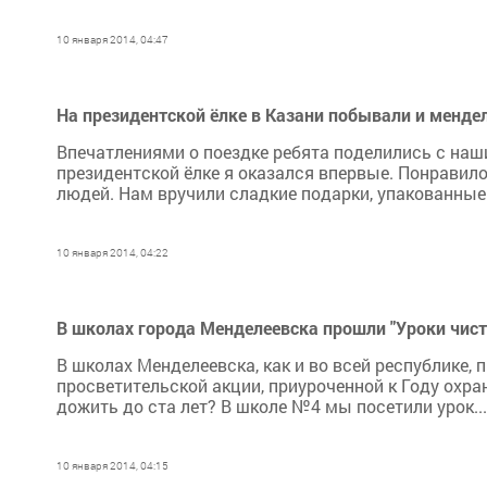
10 января 2014, 04:47
На президентской ёлке в Казани побывали и менде
Впечатлениями о поездке ребята поделились с наши
президентской ёлке я оказался впервые. Понравило
людей. Нам вручили сладкие подарки, упакованные
10 января 2014, 04:22
В школах города Менделеевска прошли "Уроки чис
В школах Менделеевска, как и во всей республике,
просветительской акции, приуроченной к Году охр
дожить до ста лет? В школе №4 мы посетили урок...
10 января 2014, 04:15