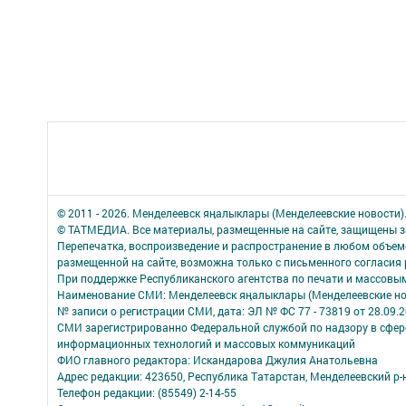
© 2011 - 2026. Менделеевск яӊалыклары (Менделеевские новости)
© ТАТМЕДИА. Все материалы, размещенные на сайте, защищены з
Перепечатка, воспроизведение и распространение в любом объе
размещенной на сайте, возможна только с письменного согласия
При поддержке Республиканского агентства по печати и массов
Наименование СМИ: Менделеевск яӊалыклары (Менделеевские но
№ записи о регистрации СМИ, дата: ЭЛ № ФС 77 - 73819 от 28.09.
СМИ зарегистрированно Федеральной службой по надзору в сфере
информационных технологий и массовых коммуникаций
ФИО главного редактора: Искандарова Джулия Анатольевна
Адрес редакции: 423650, Республика Татарстан, Менделеевский р-н,
Телефон редакции: (85549) 2-14-55