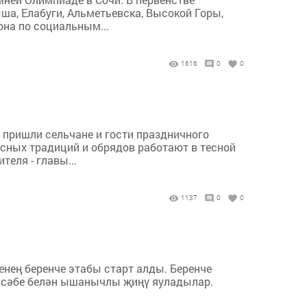
а, Елабуги, Альметьевска, Высокой Горы,
она по социальным...
1616
0
0
 пришли сельчане и гости праздничного
асных традиций и обрядов работают в тесной
еля - главы...
1137
0
0
енең беренче этабы старт алды. Беренче
 исәбе белән ышанычлы җиңү яуладылар.