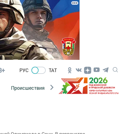
8+
РУС
ТАТ
Происшествия
Новости Госавтоинспекции
мней Олимпиаде в Сочи. В первенстве