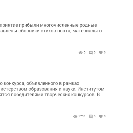
оприятие прибыли многочисленные родные
ставлены сборники стихов поэта, материалы о
0
0
0
 конкурса, объявленного в рамках
нистерством образования и науки, Институтом
ятся победителями творческих конкурсов. В
1758
0
0