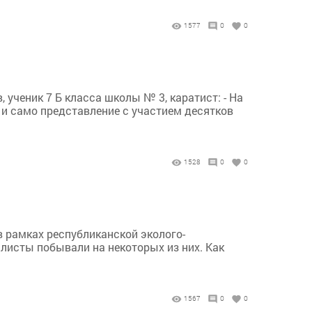
1577
0
0
ученик 7 Б класса школы № 3, каратист: - На
 и само представление с участием десятков
1528
0
0
в рамках республиканской эколого-
листы побывали на некоторых из них. Как
1567
0
0