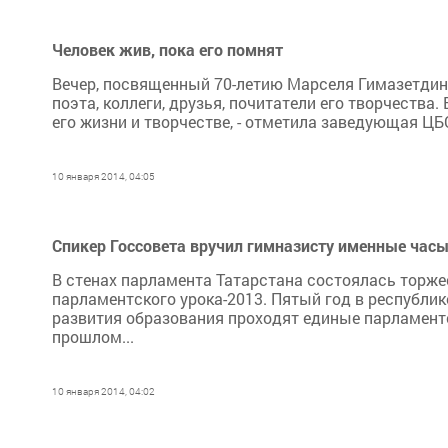
Человек жив, пока его помнят
Вечер, посвященный 70-летию Марселя Гимазетдин
поэта, коллеги, друзья, почитатели его творчества
его жизни и творчестве, - отметила заведующая ЦБ
10 января 2014, 04:05
Спикер Госсовета вручил гимназисту именные час
В стенах парламента Татарстана состоялась торже
парламентского урока-2013. Пятый год в республик
развития образования проходят единые парламентс
прошлом...
10 января 2014, 04:02