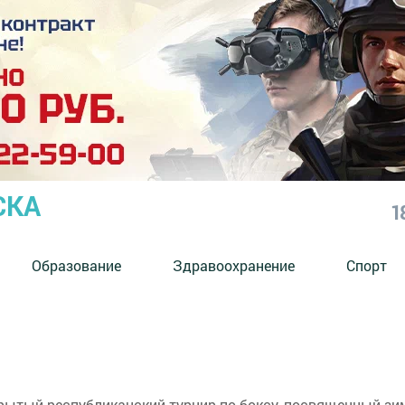
СКА
1
Образование
Здравоохранение
Спорт
крытый республиканский турнир по боксу, посвященный зи