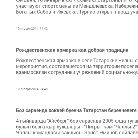
участвуют спортсмены из Менделеевска, Набережны
Богатых Сабов и Ижевска. Турнир открыл парад уч
10 января 2014, 11:42
Рождественская ярмарка как добрая традиция
Рождественская ярмарка в селе Татарские Челны с
мероприятия, состоявшегося на территории поселе
взаимосвязи сотрудники учреждений социально-кул
10 января 2014, 04:48
Боз сараенда хоккей буенча Татарстан беренчелеге
4 гыйнварда "Айсберг" боз сараенда 2005 елда туг
булып бозга кыр хуҗалары - "Лигры" һәм "Чаллы-
Чаллы командасы сакчысы Эрнст Әминов сөйләвенчә