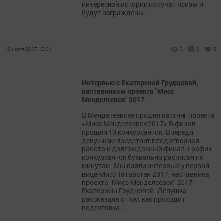
интересной истории получат призы и
будут награждены...
10 июля 2017, 13:34
0
0
0
Интервью с Екатериной Грудцовой,
наставником проекта "Мисс
Менделеевск" 2017
В Менделеевске прошел кастинг проекта
«Мисс Менделеевск 2017» В финал
прошли 10 конкурсанток. Впереди
девушкам предстоит плодотворная
работа и долгожданный финал. График
конкурсанток буквально расписан по
минутам. Мы взяли интервью у первой
вице-Мисс Татарстан 2017, наставника
проекта "Мисс Менделеевск" 2017 -
Екатерины Грудцовой. Девушка
рассказала о том, как проходит
подготовка...