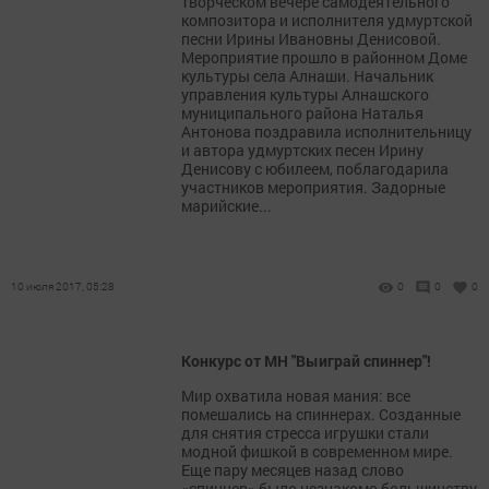
творческом вечере самодеятельного
композитора и исполнителя удмуртской
песни Ирины Ивановны Денисовой.
Мероприятие прошло в районном Доме
культуры села Алнаши. Начальник
управления культуры Алнашского
муниципального района Наталья
Антонова поздравила исполнительницу
и автора удмуртских песен Ирину
Денисову с юбилеем, поблагодарила
участников мероприятия. Задорные
марийские...
10 июля 2017, 05:28
0
0
0
Конкурс от МН "Выиграй спиннер"!
Мир охватила новая мания: все
помешались на спиннерах. Созданные
для снятия стресса игрушки стали
модной фишкой в современном мире.
Еще пару месяцев назад слово
«спиннер» было незнакомо большинству