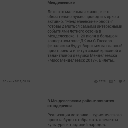
Менделеевске
Лето-это маленькая жизнь, и его
обязательно нужно проводить ярко и
активно. "Менделеевские новости"
готовы делиться самыми интересными
событиями летнего сезона в
Менделеевске. 1. 20 июля в большом
концертном зале ДК им.С.Гассара
финалистки будут бороться за главный
приз проекта и титул самой красивой и
талантливой девушки Менделеевска
«Мисс Менделеевск 2017». Билеты...
10 июля 2017, 08:19
1728
0
0
В Менделеевском районе появятся
этнодеревни
Реализация историко − туристического
проекта будет отображать элементы
культуры и традиций народов,