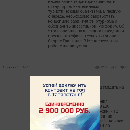
населяющих территорию района, и
станут привлекательными
туристическими объектами. В первую
очередь, необходимо разработать
концепцию развития этнотуризма и
обозначить инвестиционную форму. Об
этом говорили на выездном заседании
проектного офиса в селах Тихоново и
Старое Гришкино. В Менделеевском
районе планируется...
10 июля 2017, 07:33
1262
0
0
Афиша Менделеевска: Куда сходить на
этой неделе
Дата Время Место проведения
Мероприятие 11 июля 11.00 ДК
им.С.Гассара «День сладкоежки» 12
июля 17.00 д.Сетяково Праздник
"Питрау" 13 июля 10.00 Музей Эко-квест
"Спасение Земли" 14 июля 14.00