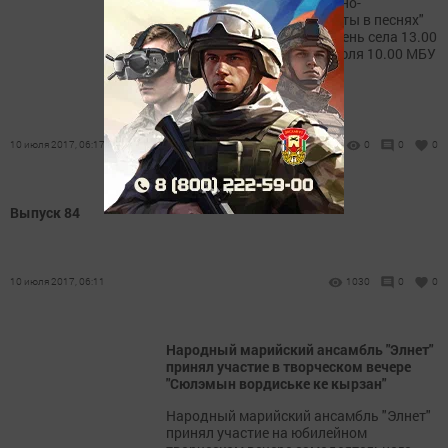
Камаевская с/б Музыкально-
познавательная игра "Цветы в песнях"
15 июля 10.00 с.Брюшли День села 13.00
д.Мунайка День села 16 июля 10.00 МБУ
СОК...
10 июля 2017, 06:17
0
0
0
Выпуск 84
10 июля 2017, 06:11
1030
0
0
Народный марийский ансамбль "Элнет"
принял участие в творческом вечере
"Сюлэмын вордиське ке кырзан"
Народный марийский ансамбль "Элнет"
принял участие на юбилейном