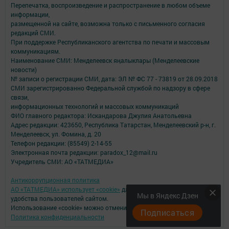
Перепечатка, воспроизведение и распространение в любом объеме
информации,
размещенной на сайте, возможна только с письменного согласия
редакций СМИ.
При поддержке Республиканского агентства по печати и массовым
коммуникациям.
Наименование СМИ: Менделеевск яӊалыклары (Менделеевские
новости)
№ записи о регистрации СМИ, дата: ЭЛ № ФС 77 - 73819 от 28.09.2018
СМИ зарегистрированно Федеральной службой по надзору в сфере
связи,
информационных технологий и массовых коммуникаций
ФИО главного редактора: Искандарова Джулия Анатольевна
Адрес редакции: 423650, Республика Татарстан, Менделеевский р-н, г.
Менделеевск, ул. Фомина, д. 20
Телефон редакции: (85549) 2-14-55
Электронная почта редакции: paradox_12@mail.ru
Учредитель СМИ: АО «ТАТМЕДИА»
Антикоррупционная политика
АО «ТАТМЕДИА» использует «cookie»
для персонализации сервисов и
Мы в Яндекс Дзен
удобства пользователей сайтом.
Использование «cookie» можно отменить в настройках браузера.
Подписаться
Политика конфиденциальности