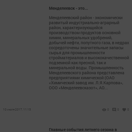
Менделеевск - это...
Менделеевский район - экономически
развитый индустриально-аграрный
район, характеризующийся
производством продуктов основной
химии, минеральных удобрений,
добычей нефти, попутного газа, в недрах
сосредоточены значительные запасы
сырья для промышленности
стройматериалов и высококачественной
подземной как пресной, так и
минеральной воды. Промышленность
Менделеевского района представлена
предприятиями химической (ОАО
«Химический завод им. Л.Я.Карпова»,
ООО «Менделеевсказот», АО...
10 июля 2017, 11:15
0
0
0
Главные события летнего сезона в