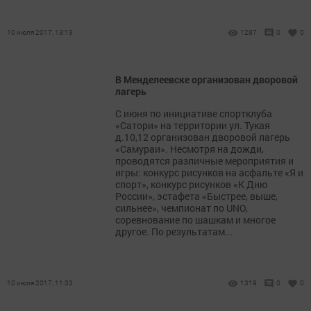
10 июля 2017, 13:13
1287
0
0
В Менделеевске организован дворовой
лагерь
С июня по инициативе спортклуба
«Сатори» на территории ул. Тукая
д.10,12 организован дворовой лагерь
«Самураи». Несмотря на дожди,
проводятся различные мероприятия и
игры: конкурс рисунков на асфальте «Я и
спорт», конкурс рисунков «К Дню
России», эстафета «Быстрее, выше,
сильнее», чемпионат по UNO,
соревнование по шашкам и многое
другое. По результатам...
10 июля 2017, 11:33
1319
0
0