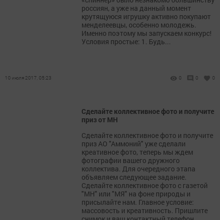
россиян, а уже на данный момент
крутящуюся игрушку активно покупают
менделеевцы, особенно молодежь.
Именно поэтому мы запускаем конкурс!
Условия простые: 1. Будь...
10 июля 2017, 05:23
0
0
0
Сделайте коллективное фото и получите
приз от МН
Сделайте коллективное фото и получите
приз АО "Аммоний" уже сделали
креативное фото, теперь мы ждем
фотографии вашего дружного
коллектива. Для очередного этапа
объявляем следующее задание.
Сделайте коллективное фото с газетой
"МН" или "МЯ" на фоне природы и
присылайте нам. Главное условие:
массовость и креативность. Пришлите
снимок и ваш контактный телефон...