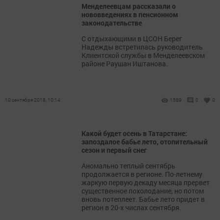
Менделеевцам рассказали о
нововведениях в пенсионном
законодательстве
С отдыхающими в ЦСОН Берег
Надежды встретилась руководитель
Клиентской службы в Менделеевском
районе Раушан Иштанова.
10 сентября 2018, 10:14
1589
0
0
Какой будет осень в Татарстане:
запоздалое бабье лето, отопительный
сезон и первый снег
Аномально теплый сентябрь
продолжается в регионе. По-летнему
жаркую первую декаду месяца прервет
существенное похолодание, но потом
вновь потеплеет. Бабье лето придет в
регион в 20-х числах сентября.