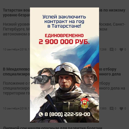
Татарстан вошел в пятерку лидеров среди регионов по низкому
уровню безработицы
Низкий уровень безработицы зарегистрирован в Москве, Санкт-
Петербурге, Московской области и Ханты-Мансийском
автономном округе.
10 сентября 2018, 12:54
1268
0
0
В Менделеевске объявляется открытый конкурс по отбору
специализированной службы по вопросам похоронного дела
Положение о проведении открытого конкурса по отбору
специализированной службы по вопросам похоронного дела на
территории города Менделеевск
10 сентября 2018, 11:16
1383
0
0
Дневной сон нашли опасным для развития болезни