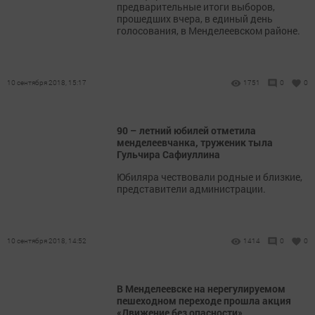
предварительные итоги выборов,
прошедших вчера, в единый день
голосования, в Менделеевском районе.
10 сентября 2018, 15:17
1751
0
0
90 – летний юбилей отметила
менделеевчанка, труженик тыла
Гульчира Сафиуллина
Юбиляра чествовали родные и близкие,
представители администрации.
10 сентября 2018, 14:52
1414
0
0
В Менделеевске на нерегулируемом
пешеходном переходе прошла акция
«Движение без опасности»