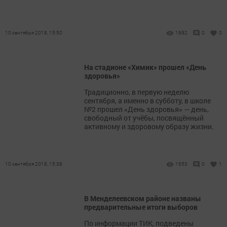
10 сентября 2018, 15:50
1692
0
0
На стадионе «Химик» прошел «День
здоровья»
Традиционно, в первую неделю
сентября, а именно в субботу, в школе
№2 прошел «День здоровья» — день,
свободный от учёбы, посвящённый
активному и здоровому образу жизни.
10 сентября 2018, 15:38
1653
0
1
В Менделеевском районе названы
предварительные итоги выборов
По информации ТИК, подведены