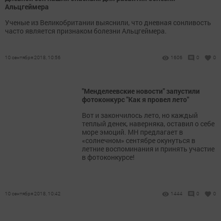
Альцгеймера
Ученые из Великобритании выяснили, что дневная сонливость
часто является признаком болезни Альцгеймера.
10 сентября 2018, 10:56
1606
0
0
"Менделеевские новости" запустили
фотоконкурс "Как я провел лето"
Вот и закончилось лето, но каждый
теплый денек, наверняка, оставил о себе
море эмоций. МН предлагает в
«солнечном» сентябре окунуться в
летние воспоминания и принять участие
в фотоконкурсе!
10 сентября 2018, 10:42
1444
0
0