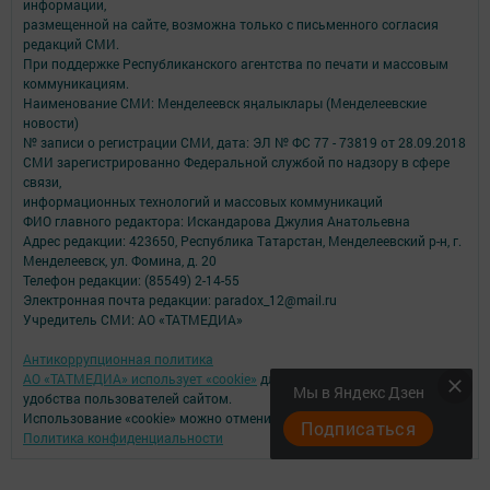
информации,
размещенной на сайте, возможна только с письменного согласия
редакций СМИ.
При поддержке Республиканского агентства по печати и массовым
коммуникациям.
Наименование СМИ: Менделеевск яӊалыклары (Менделеевские
новости)
№ записи о регистрации СМИ, дата: ЭЛ № ФС 77 - 73819 от 28.09.2018
СМИ зарегистрированно Федеральной службой по надзору в сфере
связи,
информационных технологий и массовых коммуникаций
ФИО главного редактора: Искандарова Джулия Анатольевна
Адрес редакции: 423650, Республика Татарстан, Менделеевский р-н, г.
Менделеевск, ул. Фомина, д. 20
Телефон редакции: (85549) 2-14-55
Электронная почта редакции: paradox_12@mail.ru
Учредитель СМИ: АО «ТАТМЕДИА»
Антикоррупционная политика
АО «ТАТМЕДИА» использует «cookie»
для персонализации сервисов и
Мы в Яндекс Дзен
удобства пользователей сайтом.
Использование «cookie» можно отменить в настройках браузера.
Подписаться
Политика конфиденциальности