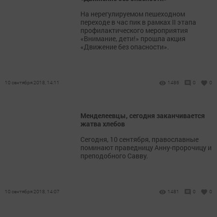
На нерегулируемом пешеходном
переходе в час пик в рамках II этапа
профилактического мероприятия
«Внимание, дети!» прошла акция
«Движение без опасности».
10 сентября 2018, 14:11
1486
0
0
Менделеевцы, сегодня заканчивается
жатва хлебов
Сегодня, 10 сентября, православные
поминают праведницу Анну-пророчицу и
преподобного Савву.
10 сентября 2018, 14:07
1481
0
0