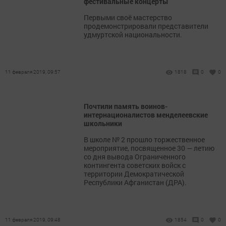
фестивальные концерты
Первыми своё мастерство
продемонстрировали представители
удмуртской национальности.
11 февраля 2019, 09:57
1818
0
0
Почтили память воинов-
интернационалистов менделеевские
школьники
В школе № 2 прошло торжественное
мероприятие, посвященное 30 — летию
со дня вывода Ограниченного
контингента советских войск с
территории Демократической
Республики Афганистан (ДРА).
11 февраля 2019, 09:48
1854
0
0