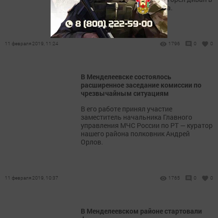
доме № 3 по улице Пушкина.
11 февраля 2019, 11:24
1796
0
0
В Менделеевске состоялось
расширенное заседание комиссии по
чрезвычайным ситуациям
В его работе принял участие
заместитель начальника Главного
управления МЧС России по РТ — куратор
нашего района полковник Андрей
Орлов.
11 февраля 2019, 10:37
1765
0
0
В Менделеевском районе стартовали