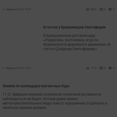
11 февраля 2019, 13:47
5892
0
0
В гостях у брюшлинцев Светофорик
В Брюшлинском детском саду
«Родничок» состоялась игра по
безопасности дорожного движения «В
гости к Доброму Светофорику».
11 февраля 2019, 13:21
1713
0
0
Живём по календарю магнитных бурь
11-21 февраля никакой особенной солнечной активности
наблюдаться не будет, потому даже самые
метеочувствительные люди смогут хорошенько отдохнуть и
заняться своими делами.