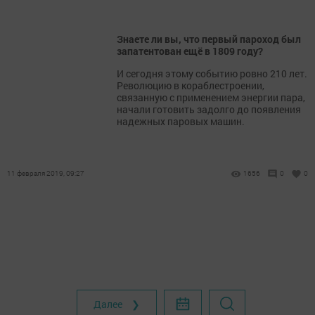
Знаете ли вы, что первый пароход был
запатентован ещё в 1809 году?
И сегодня этому событию ровно 210 лет.
Революцию в кораблестроении,
связанную с применением энергии пара,
начали готовить задолго до появления
надежных паровых машин.
11 февраля 2019, 09:27
1656
0
0
Далее ❯