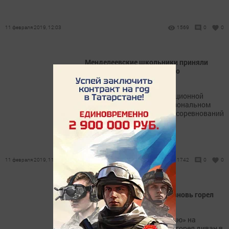
11 февраля 2019, 12:03
1569
0
0
Менделеевские школьники приняли
участие в соревнованиях по
настольному теннису
Команда учащихся коррекционной
школы приняла участие в зональном
этапе XII Республиканских соревнований
по настольному теннису.
11 февраля 2019, 11:33
1742
0
0
В Менделеевском районе вновь горел
диван
По аналогичному «сценарию» на
минувшей неделе вечером горел диван в