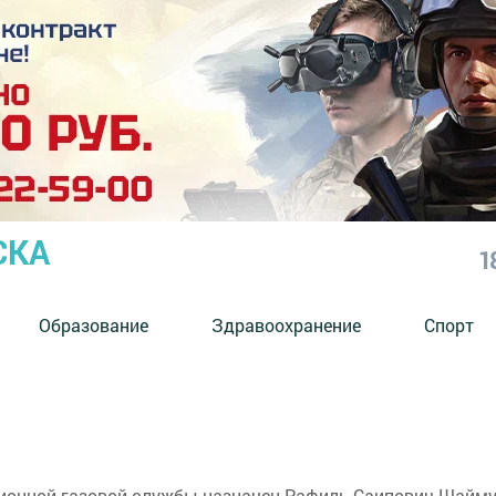
СКА
1
Образование
Здравоохранение
Спорт
ионной газовой службы назначен Рафиль Саипович Шайму