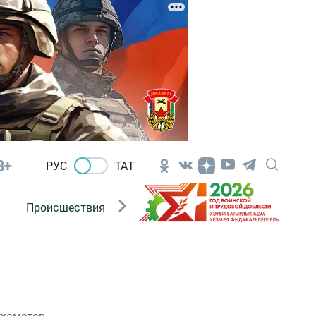
8+
РУС
ТАТ
Происшествия
Новости Госавтоинспекции
хаметов.