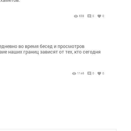
638
0
0
едневно во время бесед и просмотров
е наших границ зависят от тех, кто сегодня
1146
0
0