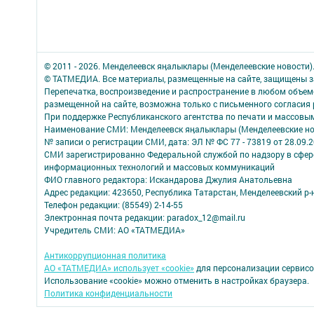
© 2011 - 2026. Менделеевск яӊалыклары (Менделеевские новости)
© ТАТМЕДИА. Все материалы, размещенные на сайте, защищены з
Перепечатка, воспроизведение и распространение в любом объе
размещенной на сайте, возможна только с письменного согласия
При поддержке Республиканского агентства по печати и массов
Наименование СМИ: Менделеевск яӊалыклары (Менделеевские но
№ записи о регистрации СМИ, дата: ЭЛ № ФС 77 - 73819 от 28.09.
СМИ зарегистрированно Федеральной службой по надзору в сфере
информационных технологий и массовых коммуникаций
ФИО главного редактора: Искандарова Джулия Анатольевна
Адрес редакции: 423650, Республика Татарстан, Менделеевский р-н,
Телефон редакции: (85549) 2-14-55
Электронная почта редакции: paradox_12@mail.ru
Учредитель СМИ: АО «ТАТМЕДИА»
Антикоррупционная политика
АО «ТАТМЕДИА» использует «cookie»
для персонализации сервисо
Использование «cookie» можно отменить в настройках браузера.
Политика конфиденциальности