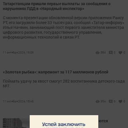
Татарстанцам пришли первые выплаты за сообщения о
нарушениях ПДД в «Народный инспектор»
С момента презентации обновленной версии приложения Раису
РТ, его загрузили более 33 тысяч раз, сообщил «Татар-информу»
Илья Начвин, занимающий пост первого заместителя министра
цифрового развития, государственного управления,
информационных технологий и связи РТ.
11 октября 2024, 16:06
584
0
0
«Золотая рыбка»: капремонт за 117 миллионов рублей
Поймать удачу за хвост смогут 282 воспитанника детского сада
№7.
11 октября 2024, 15:48
354
0
0
В Менделеевске продолжаются
массовые субботники