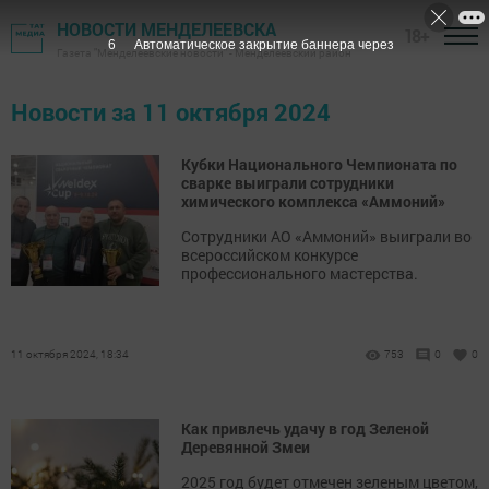
НОВОСТИ МЕНДЕЛЕЕВСКА
18+
5
Автоматическое закрытие баннера через
Газета "Менделеевские новости" - Менделеевский район
Новости за 11 октября 2024
Кубки Национального Чемпионата по
сварке выиграли сотрудники
химического комплекса «Аммоний»
Сотрудники АО «Аммоний» выиграли во
всероссийском конкурсе
профессионального мастерства.
11 октября 2024, 18:34
753
0
0
Как привлечь удачу в год Зеленой
Деревянной Змеи
2025 год будет отмечен зеленым цветом,