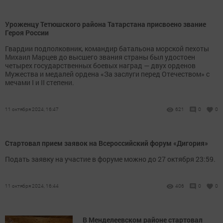
Уроженцу Тетюшского района Татарстана присвоено звание
Героя России
Гвардии подполковник, командир батальона морской пехоты
Михаил Марцев до высшего звания страны был удостоен
четырех государственных боевых наград — двух орденов
Мужества и медалей ордена «За заслуги перед Отечеством» с
мечами I и II степени.
11 октября 2024, 16:47
621
0
0
Стартовал прием заявок на Всероссийский форум «Дигория»
Подать заявку на участие в форуме можно до 27 октября 23:59.
11 октября 2024, 16:44
406
0
0
В Менделеевском районе стартовал