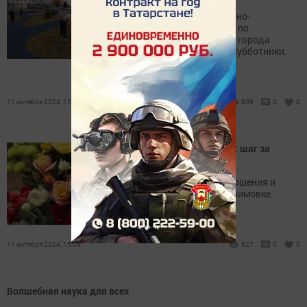
В рамках осеннего санитарно-
экологического месячника по
благоустройству и очистке города
продолжаются массовые субботники.
11 октября 2024, 15:43
809
0
0
Подготовка роз к зимовке: шаг за
шагом
Розы требуют особого отношения и
тщательной подготовки к зимовке.
11 октября 2024, 15:06
627
0
0
Волшебная наука для всех