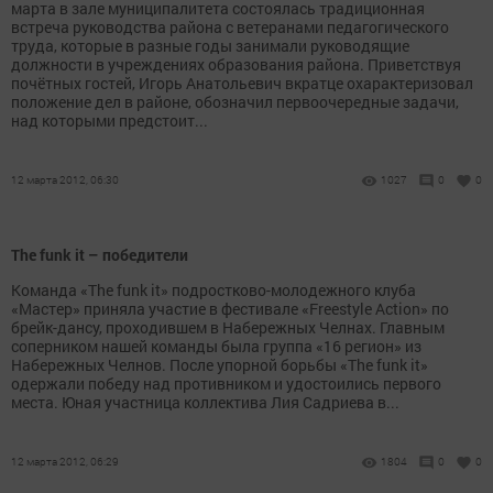
марта в зале муниципалитета состоялась традиционная
встреча руководства района с ветеранами педагогического
труда, которые в разные годы занимали руководящие
должности в учреждениях образования района. Приветствуя
почётных гостей, Игорь Анатольевич вкратце охарактеризовал
положение дел в районе, обозначил первоочередные задачи,
над которыми предстоит...
12 марта 2012, 06:30
1027
0
0
The funk it – победители
Команда «The funk it» подростково-молодежного клуба
«Мастер» приняла участие в фестивале «Freestyle Action» по
брейк-дансу, проходившем в Набережных Челнах. Главным
соперником нашей команды была группа «16 регион» из
Набережных Челнов. После упорной борьбы «The funk it»
одержали победу над противником и удостоились первого
места. Юная участница коллектива Лия Садриева в...
12 марта 2012, 06:29
1804
0
0