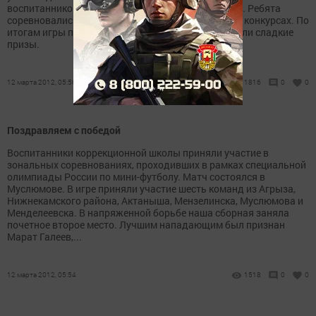
воспитанников и работников социального приюта. Ребята
соревновались в спортивных и интеллектуальных конкурсах. По
итогам игры победила дружба. Участникам вручили сладкие
призы.
12 марта 2012, 05:56
1816
0
0
Поздравляем с победой
Воспитанники коррекционной школы приняли участие в
зональных соревнованиях, проходивших в рамках специальной
олимпиады России по мини-футболу. Матч состоялся в
Муслюмове. В игре приняли участие шесть команд из Агрыза,
Нижнекамского района, Актаныша, Мензелинска, Муслюмова и
Менделеевска. В напряженной борьбе наша сборная заняла
почетное второе место. Лучшим нападающим был признан
Марат Галеев,...
12 марта 2012, 05:54
1518
0
0