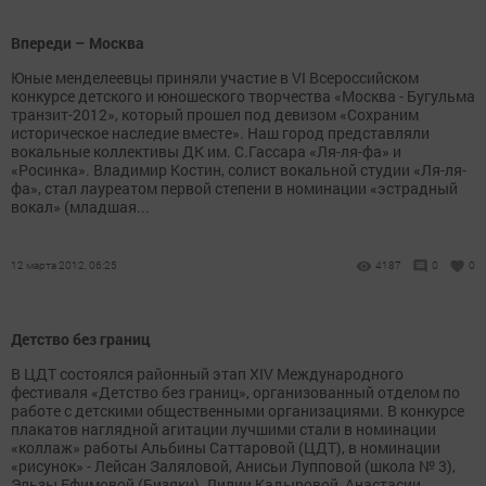
Впереди – Москва
Юные менделеевцы приняли участие в VI Всероссийском
конкурсе детского и юношеского творчества «Москва - Бугульма
транзит-2012», который прошел под девизом «Сохраним
историческое наследие вместе». Наш город представляли
вокальные коллективы ДК им. С.Гассара «Ля-ля-фа» и
«Росинка». Владимир Костин, солист вокальной студии «Ля-ля-
фа», стал лауреатом первой степени в номинации «эстрадный
вокал» (младшая...
12 марта 2012, 06:25
4187
0
0
Детство без границ
В ЦДТ состоялся районный этап XIV Международного
фестиваля «Детство без границ», организованный отделом по
работе с детскими общественными организациями. В конкурсе
плакатов наглядной агитации лучшими стали в номинации
«коллаж» работы Альбины Саттаровой (ЦДТ), в номинации
«рисунок» - Лейсан Заляловой, Анисьи Лупповой (школа № 3),
Эльзы Ефимовой (Бизяки), Лилии Кадыровой, Анастасии...