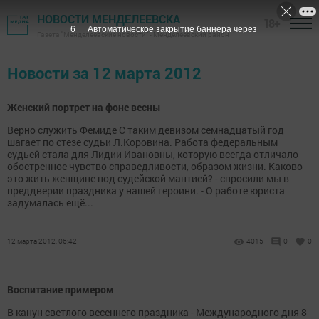
НОВОСТИ МЕНДЕЛЕЕВСКА
18+
6
Автоматическое закрытие баннера через
Газета "Менделеевские новости" - Менделеевский район
Новости за 12 марта 2012
Женский портрет на фоне весны
Верно служить Фемиде С таким девизом семнадцатый год
шагает по стезе судьи Л.Коровина. Работа федеральным
судьей стала для Лидии Ивановны, которую всегда отличало
обостренное чувство справедливости, образом жизни. Каково
это жить женщине под судейской мантией? - спросили мы в
преддверии праздника у нашей героини. - О работе юриста
задумалась ещё...
12 марта 2012, 06:42
4015
0
0
Воспитание примером
В канун светлого весеннего праздника - Международного дня 8