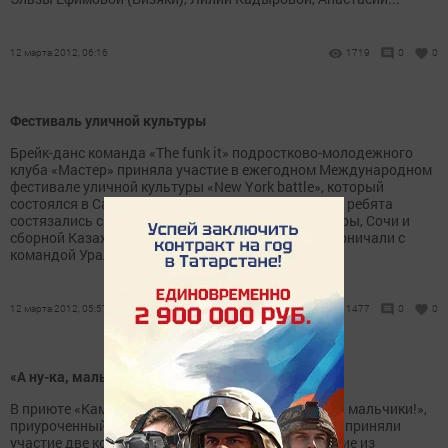
12 марта 2012, 06:16
1719
0
0
Фестиваль уличной культуры
Брейк-данс команда «The funk it» подростково-молодежного
клуба «Мастер» приняла участие в ежегодном Международном
фестивале уличной культуры «New York battle», который
состоялся в Самаре. В танцевальных батлах наши ребята
состязались с группами из Петропавловска, Самары, Сочи и
сборной Казахстана. В финале менделеевцы соперничали с
командой Урала и в итоге заняли второе...
12 марта 2012, 05:57
1477
0
0
«А ну-ка, мальчики!»
В приюте «Камские зори» прошел конкурс «А ну-ка, мальчики!»,
приуроченный к Дню защитника Отечества. В нем приняли
участие две команды «Парус» и «Волна», состоящие из