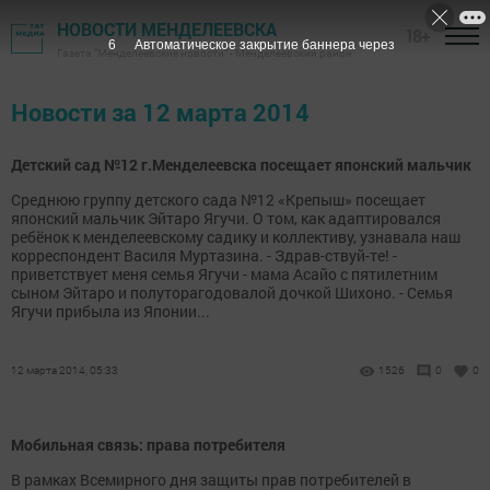
НОВОСТИ МЕНДЕЛЕЕВСКА
18+
6
Автоматическое закрытие баннера через
Газета "Менделеевские новости" - Менделеевский район
Новости за 12 марта 2014
Детский сад №12 г.Менделеевска посещает японский мальчик
Среднюю группу детского сада №12 «Крепыш» посещает
японский мальчик Эйтаро Ягучи. О том, как адаптировался
ребёнок к менделеевскому садику и коллективу, узнавала наш
корреспондент Василя Муртазина. - Здрав-ствуй-те! -
приветствует меня семья Ягучи - мама Асайо с пятилетним
сыном Эйтаро и полуторагодовалой дочкой Шихоно. - Семья
Ягучи прибыла из Японии...
12 марта 2014, 05:33
1526
0
0
Мобильная связь: права потребителя
В рамках Всемирного дня защиты прав потребителей в