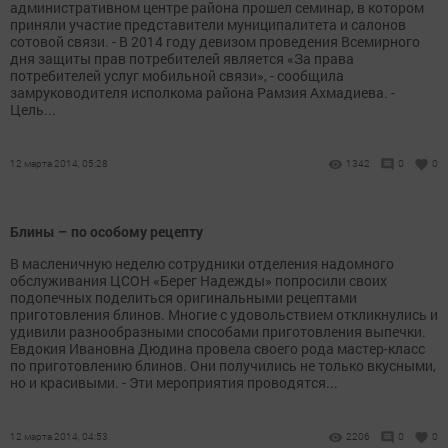
административном центре района прошел семинар, в котором
приняли участие представители муниципалитета и салонов
сотовой связи. - В 2014 году девизом проведения Всемирного
дня защиты прав потребителей является «За права
потребителей услуг мобильной связи», - сообщила
замруководителя исполкома района Рамзия Ахмадиева. -
Цель...
12 марта 2014, 05:28
1342
0
0
Блины – по особому рецепту
В масленичную неделю сотрудники отделения надомного
обслуживания ЦСОН «Берег Надежды» попросили своих
подопечных поделиться оригинальными рецептами
приготовления блинов. Многие с удовольствием откликнулись и
удивили разнообразными способами приготовления выпечки.
Евдокия Ивановна Дюдина провела своего рода мастер-класс
по приготовлению блинов. Они получились не только вкусными,
но и красивыми. - Эти мероприятия проводятся...
12 марта 2014, 04:53
2206
0
0