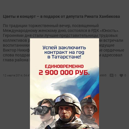
Цветы и концерт – в подарок от депутата Рината Ханбикова
По традиции торжественный вечер, посвященный
Международному женскому дню, состоялся в РДК «Юность».
Героинями дня стали лучшие представительницы трудовых
коллективов района, которых у входа в зал цветами встречали
воспитанники кадетских классов. Открыли вечер ведущие
Виктор Никифоров и Ракига Хаматгалимова. Самые сердечные
слова поздравлений и признательности женщинам адресовал
глава района Игорь Привалов....
12 марта 2014, 04:47
4995
0
0