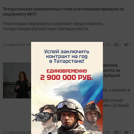
Татарстанские самозанятые стали участниками ярмарок по
нацпроекту МСП
Реализация нацпроекта позволяет предоставлять
татарстанцам бесплатные торговые места.
12 ноября 2024, 16:18
322
0
0
Менделеевчанка Софья Никитина
представила свою деятельность на
Республиканской премии «Добрый
Татарстан»
В здании Казанского Кремля, а именно в
музее-мемориале Великой
Отечественной войны прошел очный
этап Республиканской премии «Добрый
Татарстан»
12 ноября 2024, 15:41
951
0
0