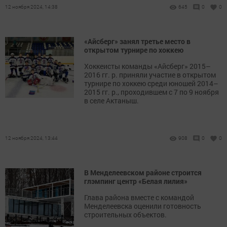
12 ноября 2024, 14:38
645
0
0
«Айсберг» занял третье место в
открытом турнире по хоккею
Хоккеисты команды «Айсберг» 2015–
2016 гг. р. приняли участие в открытом
турнире по хоккею среди юношей 2014–
2015 гг. р., проходившем с 7 по 9 ноября
в селе Актаныш.
12 ноября 2024, 13:44
908
0
0
В Менделеевском районе строится
глэмпинг центр «Белая лилия»
Глава района вместе с командой
Менделеевска оценили готовность
строительных объектов.