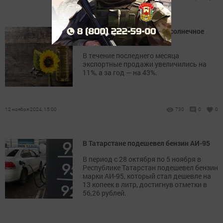
В России подорожало подсолнечное
масло
В течение последнего месяца
экспортные продажи увеличились на
11%, а за год — на 43%.
12 ноября 2024, 15:00
730
0
0
В Татарстане подешевел бензин АИ-95
В период с 28 октября по 5 ноября в
Республике Татарстан подешевел бензин
марки АИ-95, который стал дешевле на
13 копеек в литр, достигнув отметки в
56,26 рублей.