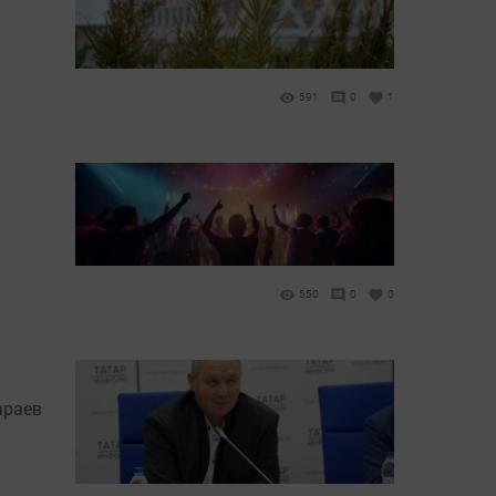
591
0
1
550
0
0
араев