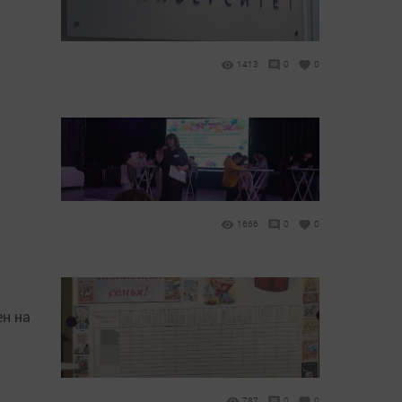
1413
0
0
1666
0
0
н на
787
0
0