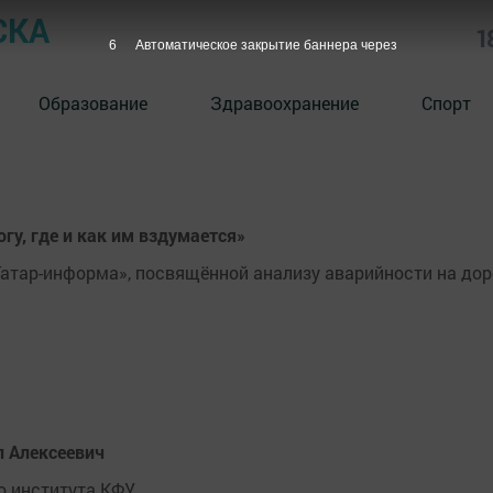
СКА
1
5
Автоматическое закрытие баннера через
Образование
Здравоохранение
Спорт
гу, где и как им вздумается»
Татар-информа», посвящённой анализу аварийности на дор
л Алексеевич
о института КФУ.