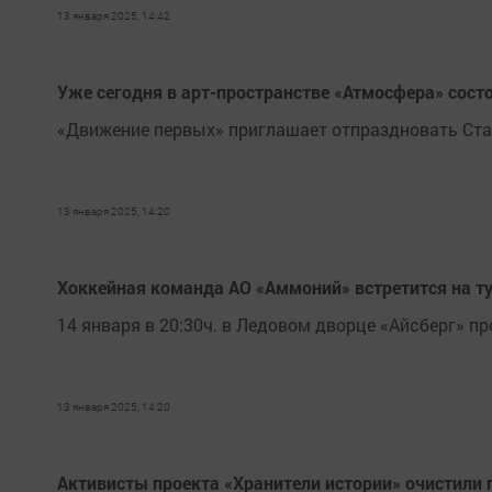
13 января 2025, 14:42
Уже сегодня в арт-пространстве «Атмосфера» сост
«Движение первых» приглашает отпраздновать Ста
13 января 2025, 14:20
Хоккейная команда АО «Аммоний» встретится на т
14 января в 20:30ч. в Ледовом дворце «Айсберг» пр
13 января 2025, 14:20
Активисты проекта «Хранители истории» очистили