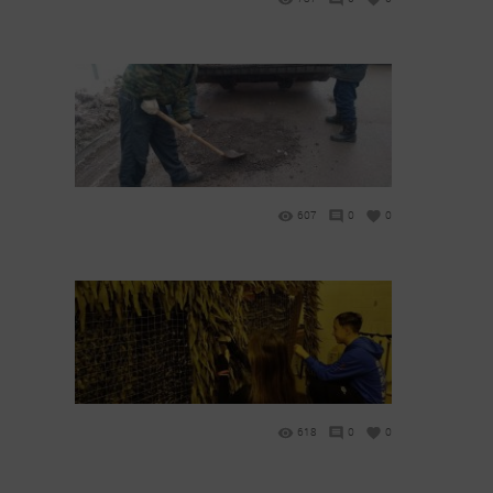
607
0
0
618
0
0