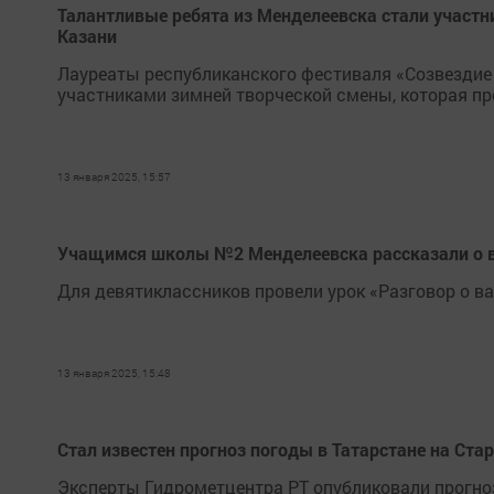
Талантливые ребята из Менделеевска стали участ
Казани
Лауреаты республиканского фестиваля «Созвездие
участниками зимней творческой смены, которая пр
13 января 2025, 15:57
Учащимся школы №2 Менделеевска рассказали о 
Для девятиклассников провели урок «Разговор о в
13 января 2025, 15:48
Стал известен прогноз погоды в Татарстане на Ста
Эксперты Гидрометцентра РТ опубликовали прогноз