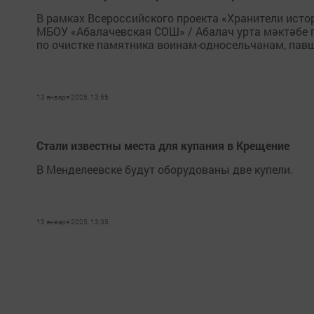
В рамках Всероссийского проекта «Хранители ист
МБОУ «Абалачевская СОШ» / Абалач урта мәктәбе 
по очистке памятника воинам-односельчанам, пав
13 января 2025, 13:55
Стали известны места для купания в Крещение
В Менделеевске будут оборудованы две купели.
13 января 2025, 13:35