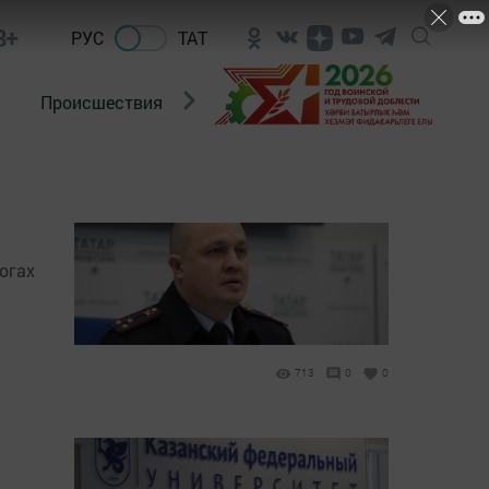
8+
РУС
ТАТ
Происшествия
Новости Госавтоинспекции
огах
713
0
0