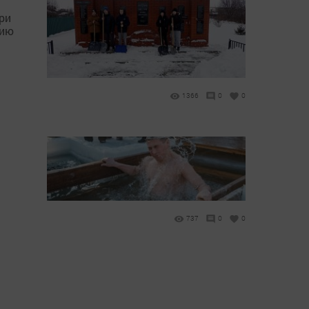
ри
цию
1366
0
0
737
0
0