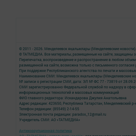
© 2011 - 2026. Менделеевск яӊалыклары (Менделеевские новости)
© ТАТМЕДИА. Все материалы, размещенные на сайте, защищены з
Перепечатка, воспроизведение и распространение в любом объе
размещенной на сайте, возможна только с письменного согласия
При поддержке Республиканского агентства по печати и массов
Наименование СМИ: Менделеевск яӊалыклары (Менделеевские но
№ записи о регистрации СМИ, дата: ЭЛ № ФС 77 - 73819 от 28.09.
СМИ зарегистрированно Федеральной службой по надзору в сфере
информационных технологий и массовых коммуникаций
ФИО главного редактора: Искандарова Джулия Анатольевна
Адрес редакции: 423650, Республика Татарстан, Менделеевский р-н,
Телефон редакции: (85549) 2-14-55
Электронная почта редакции: paradox_12@mail.ru
Учредитель СМИ: АО «ТАТМЕДИА»
Антикоррупционная политика