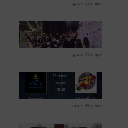
574
0
0
434
0
0
626
0
0