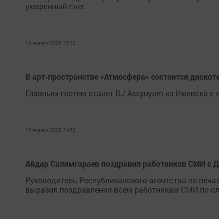
умеренный снег.
13 января 2025, 15:32
В арт-пространстве «Атмосфера» состоится дискот
Главным гостем станет DJ Assyuyum из Ижевска с
13 января 2025, 14:52
Айдар Салимгараев поздравил работников СМИ с Д
Руководитель Республиканского агентства по печ
выразил поздравления всем работникам СМИ по сл