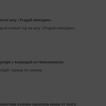
оится шоу «Угадай мелодию»
рый новый год на шоу «Угадай мелодию».
урнире с командой из Нижнекамска
ойдёт турнир по хоккею.
 памятник воинам-односельчанам от снега