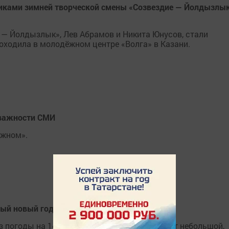
никами зимней творческой смены «Созвездие — Йолдызлык
 — Йолдызлык», Лев Абрамов и Никита Юнусов, стали
оходила в молодёжном центре «Волга» в Казани.
важности СМИ
ажном».
рый новый год
 погоды на 14 января: ночью и днем пройдет небольшой,