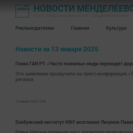
НОВОСТИ МЕНДЕЛЕЕВ
Газета "Менделеевские новости" - Менделеевский район
Рекламодателям
Главная
Культура
Новости за 13 января 2025
Глава ГАИ РТ: «Часто пожилые люди переходят доро
Это заявление прозвучало на пресс-конференции «
региона.
13 января 2025, 18:35
Елабужский институт КФУ возглавил Лизунов Паве
Елена Мерзон покинула пост директора елабужског