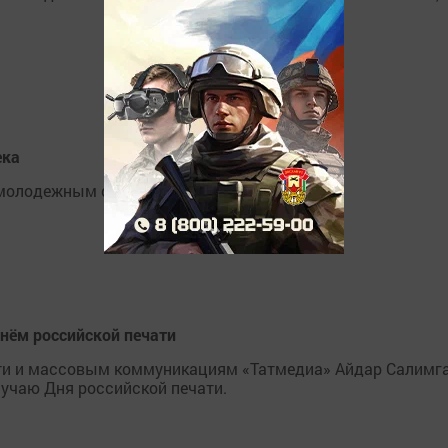
ека
 молодежным сетом.
нём российской печати
ати и массовым коммуникациям «Татмедиа» Айдар Салимг
учаю Дня российской печати.