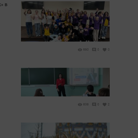
» в
690
0
0
838
0
2