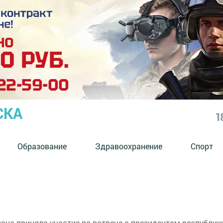
СКА
1
Образование
Здравоохранение
Спорт
она приняла участие во встрече с президентом республи