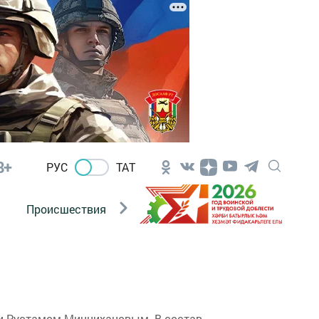
8+
РУС
ТАТ
Происшествия
Новости Госавтоинспекции
ки Рустамом Миннихановым. В состав