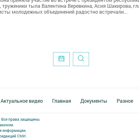
 труженики тыла Валентина Веревкина, Асия Шакирова, гла
исты молодежных объединений радостно встречали...
Актуальное видео
Главная
Документы
Разное
. Все права защищены.
аконом.
ме информации,
 редакций СМИ.