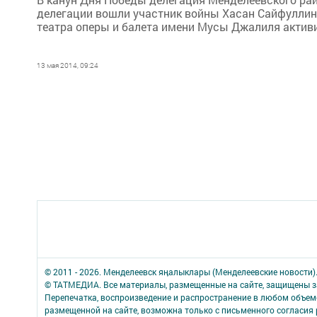
делегации вошли участник войны Хасан Сайфуллин,
театра оперы и балета имени Мусы Джалиля актив
13 мая 2014, 09:24
© 2011 - 2026. Менделеевск яӊалыклары (Менделеевские новости)
© ТАТМЕДИА. Все материалы, размещенные на сайте, защищены з
Перепечатка, воспроизведение и распространение в любом объе
размещенной на сайте, возможна только с письменного согласия