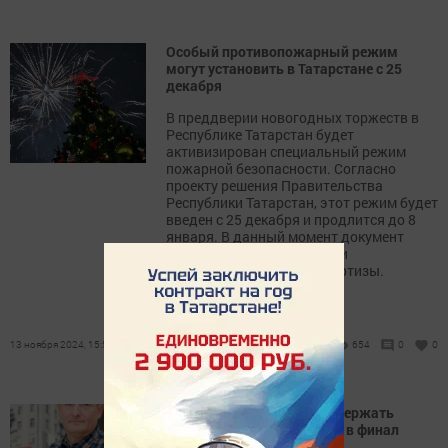
Особый противопожарный режим
могут установить в Татарстане с 25
декабря
В преддверии новогодных торжеств в
Республике Татарстан будет
активизирован специальный режим
пожарной безопасности. Согласно
проекту решения Правительства
Республики Татарстан, этот режим будет
введен с 25 декабря и продлится до 8
января. В данный момент документ
находится на прохождении
антикоррупционной экспертизы.
13 ноября 2024, 15:55
654
0
0
Минниханов призвал поддержать
татарстанца, прошедшего в финал
премии #МЫВМЕСТЕ