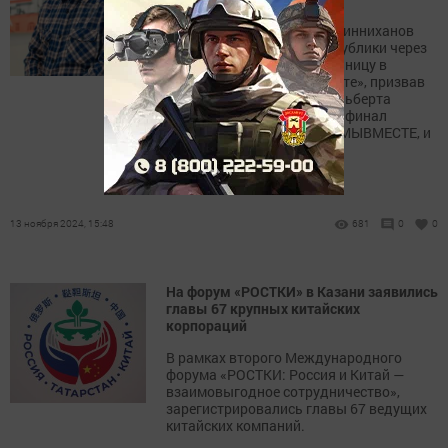
Раис Татарстана Рустам Минниханов
обратился к жителям республики через
свой Telegram-канал и страницу в
социальной сети «ВКонтакте», призвав
их поддержать земляка Альберта
Бикмуллина, вышедшего в финал
международной премии #МЫВМЕСТЕ, и
проголосовать за него.
13 ноября 2024, 15:48
681
0
0
На форум «РОСТКИ» в Казани заявились
главы 67 крупных китайских
корпораций
В рамках второго Международного
форума «РОСТКИ: Россия и Китай —
взаимовыгодное сотрудничество»,
зарегистрировались главы 67 ведущих
китайских компаний.