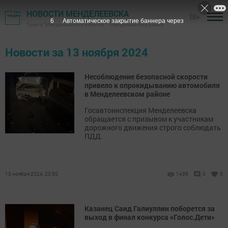
НОВОСТИ МЕНДЕЛЕЕВСКА
18+
5
Автоматическое закрытие баннера через
Газета "Менделеевские новости" - Менделеевский район
Новости за 13 ноября 2024
Несоблюдение безопасной скорости
привело к опрокидыванию автомобиля
в Менделеевском районе
Госавтоинспекция Менделеевска
обращается с призывом к участникам
дорожного движения строго соблюдать
ПДД.
13 ноября 2024, 20:50
1436
0
0
Казанец Саид Галиуллин поборется за
выход в финал конкурса «Голос.Дети»