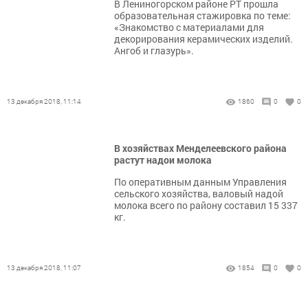
В Лениногорском районе РТ прошла
образовательная стажировка по теме:
«Знакомство с материалами для
декорирования керамических изделий.
Ангоб и глазурь».
13 декабря 2018, 11:14
1860
0
0
В хозяйствах Менделеевского района
растут надои молока
По оперативным данным Управления
сельского хозяйства, валовый надой
молока всего по району составил 15 337
кг.
13 декабря 2018, 11:07
1854
0
0