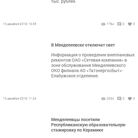
тыс. рублей.
13 декабря 2018, 13:35
1784
0
0
В Менделеевске отключат свет
Информация о проведении внеплановых
ремонтов ОАО «Сетевая компания» в
зоне обслуживания Менделеевского
ОКО филиала АО «Татэнергосбыт»-
Елабужское отделение.
13 декабря 2018, 11:24
2034
0
0
Менделеевцы посетили
Республиканскую образовательную
стажировку по Керамике