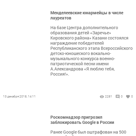
Менделеевские юнармейцы в числе
лауреатов
На базе Центра дополнительного
образования детей «Заречье»
Кировского района» Казани состоялся
награждение победителей
Республиканского этапа Всероссийского
детско-юношеского вокально-
музыкального конкурса военно-
патриотической песни имени
А.Александрова «Я люблю тебя,
Россия!».
13 декабря 2018, 14:11
2281
0
0
Роскомнадзор пригрозил
заблокировать Google в России
Ранее Google был оштрафован на 500