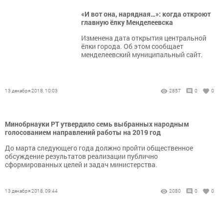
«И вот она, нарядная…»: когда откроют
главную ёлку Менделеевска
Изменена дата открытия центральной
ёлки города. Об этом сообщает
менделеевский муниципальный сайт.
13 декабря 2018, 10:03
2857
0
0
Минобрнауки РТ утвердило семь выбранных народным
голосованием направлений работы на 2019 год
До марта следующего года должно пройти общественное
обсуждение результатов реализации публично
сформированных целей и задач министерства.
13 декабря 2018, 09:44
2080
0
0