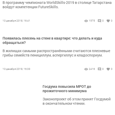
В программу чемпионата WorldSkills-2019 в столице Татарстана
войдут компетенции FutureSkills.
13 декабря 2018, 16:41
1575
0
0
Появилась плесень на стене в квартире: что делать и куда
обращаться?
В жилищах самыми распространёнными считаются плесневые
грибы семейств пенициллум, аспергиллус и кладоспориум.
13 декабря 2018, 16:33
2416
0
0
Госдума повысила МРОТ до
прожиточного минимума
Законопроект об этом принят Госдумой
в окончательном чтении.