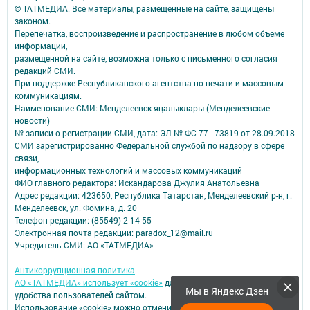
© ТАТМЕДИА. Все материалы, размещенные на сайте, защищены
законом.
Перепечатка, воспроизведение и распространение в любом объеме
информации,
размещенной на сайте, возможна только с письменного согласия
редакций СМИ.
При поддержке Республиканского агентства по печати и массовым
коммуникациям.
Наименование СМИ: Менделеевск яӊалыклары (Менделеевские
новости)
№ записи о регистрации СМИ, дата: ЭЛ № ФС 77 - 73819 от 28.09.2018
СМИ зарегистрированно Федеральной службой по надзору в сфере
связи,
информационных технологий и массовых коммуникаций
ФИО главного редактора: Искандарова Джулия Анатольевна
Адрес редакции: 423650, Республика Татарстан, Менделеевский р-н, г.
Менделеевск, ул. Фомина, д. 20
Телефон редакции: (85549) 2-14-55
Электронная почта редакции: paradox_12@mail.ru
Учредитель СМИ: АО «ТАТМЕДИА»
Антикоррупционная политика
АО «ТАТМЕДИА» использует «cookie»
для персонализации сервисов и
Мы в Яндекс Дзен
удобства пользователей сайтом.
Использование «cookie» можно отменить в настройках браузера.