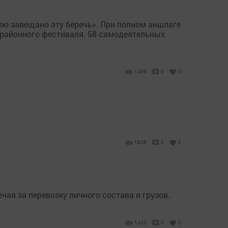
лю завещано эту беречь». При полном аншлаге
п районного фестиваля. 58 самодеятельных
1485
0
0
1606
0
0
ая за перевозку личного состава и грузов.
1433
0
0