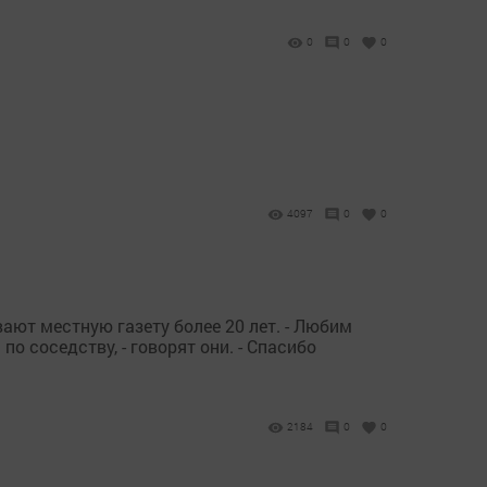
0
0
0
4097
0
0
ют местную газету более 20 лет. - Любим
о соседству, - говорят они. - Спасибо
2184
0
0