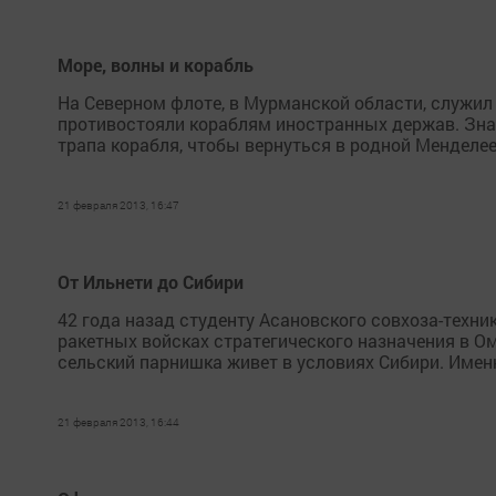
Море, волны и корабль
На Северном флоте, в Мурманской области, служил
противостояли кораблям иностранных держав. Зна
трапа корабля, чтобы вернуться в родной Менделее
21 февраля 2013, 16:47
От Ильнети до Сибири
42 года назад студенту Асановского совхоза-техн
ракетных войсках стратегического назначения в Ом
сельский парнишка живет в условиях Сибири. Именн
21 февраля 2013, 16:44