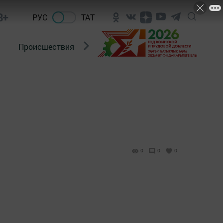
8+
РУС
ТАТ
Происшествия
Новости Госавтоинспекции
0
0
0