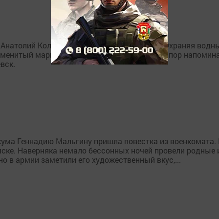
 Анатолий Колбин, старшина первой статьи. Охраняя водн
менитый марш «Прощание славянки» до сих пор напоминае
вск.
икума Геннадию Мальгину пришла повестка из военкомата.
ске. Наверняка немало бессонных ночей провели родные и 
о в армии заметили его художественный вкус,...