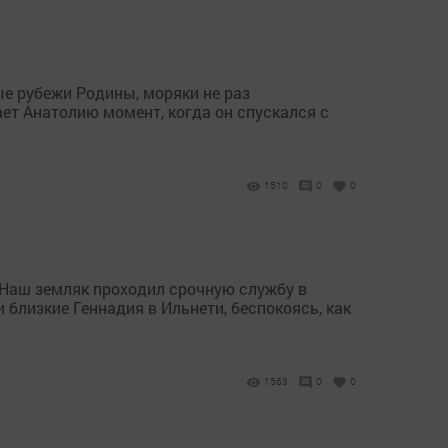
ые рубежи Родины, моряки не раз
т Анатолию момент, когда он спускался с
1510
0
0
 Наш земляк проходил срочную службу в
близкие Геннадия в Ильнети, беспокоясь, как
1563
0
0