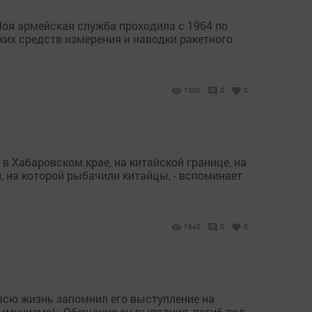
оя армейская служба проходила с 1964 по
ких средств измерения и наводки ракетного
1500
0
0
 Хабаровском крае, на китайской границе, на
и, на которой рыбачили китайцы, - вспоминает
1640
0
0
 всю жизнь запомнил его выступление на
коммунизма!» Обещание он выполнил, погиб под