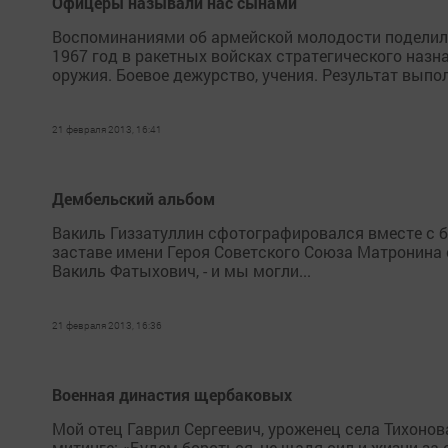
Офицеры называли нас сынами
Воспоминаниями об армейской молодости поделился
1967 год в ракетных войсках стратегического назн
оружия. Боевое дежурство, учения. Результат выпол
21 февраля 2013, 16:41
Дембельский альбом
Вакиль Гиззатуллин сфотографировался вместе с б
заставе имени Героя Советского Союза Матронина с 
Вакиль Фатыхович, - и мы могли...
21 февраля 2013, 16:36
Военная династия щербаковых
Мой отец Гаврил Сергеевич, уроженец села Тихонов
митинге: «Будем бороться, не щадя сил и жизни за