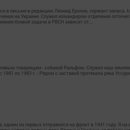
 в письме в редакцию Леонид Ерохин, сержант запаса. М
ачения на Украине. Служил командиром отделения оптичес
нения боевой задачи в РВСН зависит от...
оевым товарищем - собакой Ральфом. Служил наш земляк в
1981 по 1983 г. - Рядом с заставой протекала река Уссур
а, одним из первых отправился на фронт в 1941 году. Я на
 свою великую родину, дело Ленина и Сталина, за победу 