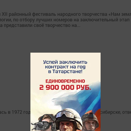
 XII районный фестиваль народного творчества «Нам зем
ологии, по отбору лучших номеров на заключительный эта
а представили своё творчество на...
 в 1972 году. Служил он водителем в Новосибирске, отвеч