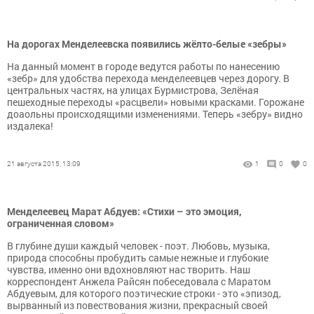
На дорогах Менделеевска появились жёлто-белые «зебры»
На данный момент в городе ведутся работы по нанесению
«зебр» для удобства перехода менделеевцев через дорогу. В
центральных частях, на улицах Бурмистрова, Зелёная
пешеходные переходы «расцвели» новыми красками. Горожане
доаольны происходящими изменениями. Теперь «зебру» видно
издалека!
21 августа 2015, 13:09
1
0
0
Менделеевец Марат Абдуев: «Стихи – это эмоция,
ограниченная словом»
В глубине души каждый человек - поэт. Любовь, музыка,
природа способны пробудить самые нежные и глубокие
чувства, именно они вдохновляют нас творить. Наш
корреспондент Анжела Райсян побеседовала с Маратом
Абдуевым, для которого поэтические строки - это «эпизод,
вырванный из повествования жизни, прекрасный своей