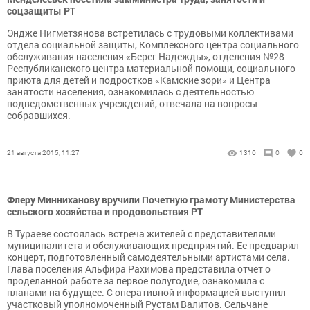
соцзащиты РТ
Эндже Нигметзянова встретилась с трудовыми коллективами
отдела социальной защиты, Комплексного центра социального
обслуживания населения «Берег Надежды», отделения №28
Республиканского центра материальной помощи, социального
приюта для детей и подростков «Камские зори» и Центра
занятости населения, ознакомилась с деятельностью
подведомственных учреждений, отвечала на вопросы
собравшихся.
21 августа 2015, 11:27
1310
0
0
Флеру Минниханову вручили Почетную грамоту Министерства
сельского хозяйства и продовольствия РТ
В Тураеве состоялась встреча жителей с представителями
муниципалитета и обслуживающих предприятий. Ее предварил
концерт, подготовленный самодеятельными артистами села.
Глава поселения Альфира Рахимова представила отчет о
проделанной работе за первое полугодие, ознакомила с
планами на будущее. С оперативной информацией выступил
участковый уполномоченный Рустам Валитов. Сельчане