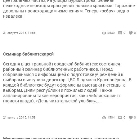
центральных частях, на улицах Бурмистрова, Зелёная
пешеходные переходы «расцвели» новыми красками. Горожане
довольны происходящим изменениям. Теперь «зебру» видно
издалека!
21 августа 2015, 11:56
2549
0
0
Семинар библиотекарей
Сегодня в центральной городской библиотеке состоялся
районный семинар библиотечных работников. Перед
собравшимися с информацией о подготовке учреждений к
выборам выступила директор ЦБС Людмила Краснопёрова. В
каждой библиотеке будут оформлены выставки и стенды к
выборам, Дням республики и пожилых людей. Также
запланированы такие мероприятия, как «Библиокэшинг»
(поиски клада), «День читательской улыбки»,...
21 августа 2015, 11:53
1504
0
0
Менделеевск посетила замминистра труда, занятости и