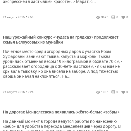
экспрессией в застывшей красоте». .- Марат, с...
21 августа 2015, 12:55
3697
0
0
Наш урожайный конкурс «Чудеса на грядках» продолжает
семья Белоусовых из Мунайки
Почётное место среди огородных даров с участка Розы
Зуфаровны занимают тыква, капуста и морковь. Тыква
уродилась отменная весом 19 килограммов в обхвате 70 см, -
рассказывает огородница с 30-летним стажем, - я бы ещё не
срывала тыковку, но она висела на заборе. А под тяжестью
овоща он начал наклоняться. На...
21 августа 2015, 12:26
1387
0
0
На дорогах Менделеевска появились жёлто-белые «зебры»
На данный момент в городе ведутся работы по нанесению
«зебр» для удобства перехода менделеевцев через дорогу. В