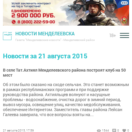
НОВОСТИ МЕНДЕЛЕЕВСКА
18+
Газета "Менделеевские новости" - Менделеевский район
Новости за 21 августа 2015
В селе Тат.Ахтиял Менделеевского района построят клуб на 50
мест
Об этом было сказано на сходе сельчан. Это станет возможным
в рамках республиканских программ и при поддержке
руководства района. Ахтияльцев волнуют и насущные
проблемы - водоснабжение, очистка дорог в зимний период,
вывоз мусора, освещение улиц, качество медобслуживания,
обеспечение Интернетом. Заместитель главы района Лейсан
Галеева заверила, что все вопросы взяты на...
21 августа 2015, 17:59
1544
0
0