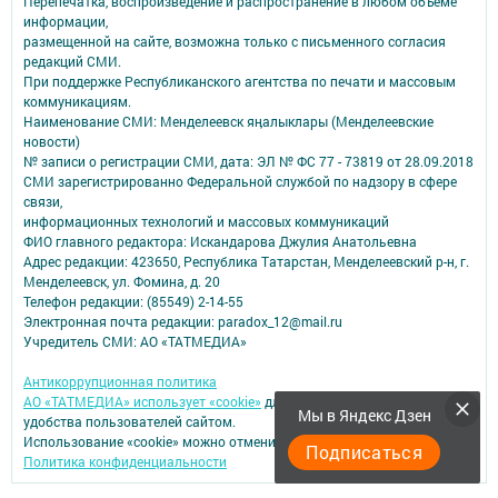
Перепечатка, воспроизведение и распространение в любом объеме
информации,
размещенной на сайте, возможна только с письменного согласия
редакций СМИ.
При поддержке Республиканского агентства по печати и массовым
коммуникациям.
Наименование СМИ: Менделеевск яӊалыклары (Менделеевские
новости)
№ записи о регистрации СМИ, дата: ЭЛ № ФС 77 - 73819 от 28.09.2018
СМИ зарегистрированно Федеральной службой по надзору в сфере
связи,
информационных технологий и массовых коммуникаций
ФИО главного редактора: Искандарова Джулия Анатольевна
Адрес редакции: 423650, Республика Татарстан, Менделеевский р-н, г.
Менделеевск, ул. Фомина, д. 20
Телефон редакции: (85549) 2-14-55
Электронная почта редакции: paradox_12@mail.ru
Учредитель СМИ: АО «ТАТМЕДИА»
Антикоррупционная политика
АО «ТАТМЕДИА» использует «cookie»
для персонализации сервисов и
Мы в Яндекс Дзен
удобства пользователей сайтом.
Использование «cookie» можно отменить в настройках браузера.
Подписаться
Политика конфиденциальности