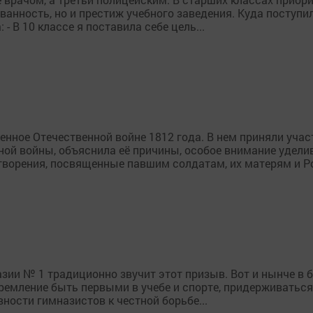
ванность, но и престиж учебного заведения. Куда поступ
- В 10 классе я поставила себе цель...
енное Отечественной войне 1812 года. В нем приняли уча
ной войны, объяснила её причины, особое внимание удел
ворения, посвященные павшим солдатам, их матерям и Ро
зии № 1 традиционно звучит этот призыв. Вот и нынче в 
емление быть первыми в учебе и спорте, придерживаться
ности гимназистов к честной борьбе...