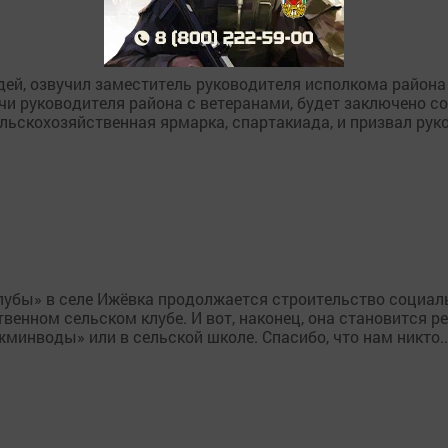
й, озвучил заместитель руководителя исполкома района
чи руководителя района с ветеранами, будет заключено с
ельскохозяйственная ярмарка, спартакиада, и призвал ру
лубы» в селе Ижёвка продолжается строительство социал
венном сельском клубе. И вот, наконец, она становится р
минводы» или в сельской школе. Спасибо, что нам никто..