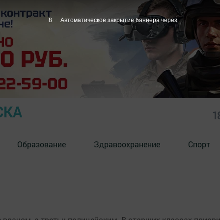
7
Автоматическое закрытие баннера через
СКА
1
Образование
Здравоохранение
Спорт
е врачом, а третьи полицейским. В старших классах прио