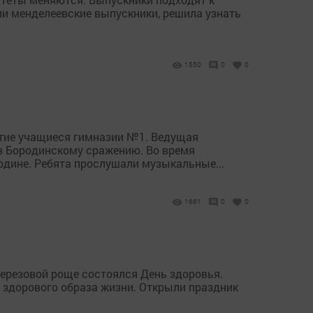
или менделеевские выпускники, решила узнать
1550
0
0
стие учащиеся гимназии №1. Ведущая
ив Бородинскому сражению. Во время
дине. Ребята прослушали музыкальные...
1661
0
0
березовой роще состоялся День здоровья.
 здорового образа жизни. Открыли праздник