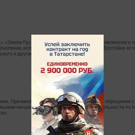
м», «Земле Русская» записал недавно хор Богоявленского 
снопения, исполняемые на богослужениях - «Достойно есть
ого и другие....
ек. Причиной их гибели стало неосторожное обращение с о
льнике начальник отделения надзорной деятельности по 
ел...