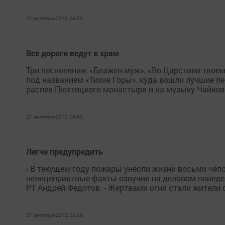
21 сентября 2012, 04:53
Все дороги ведут в храм
Три песнопения: «Блажен муж», «Во Царствии твое
под названием «Тихие Горы», куда вошли лучшие пе
распев Пюхтицкого монастыря и на музыку Чайковск
21 сентября 2012, 04:50
Легче предупредить
- В текущем году пожары унесли жизни восьми челов
нелицеприятные факты озвучил на деловом понеде
РТ Андрей Федотов. - Жертвами огня стали жители с
21 сентября 2012, 04:49