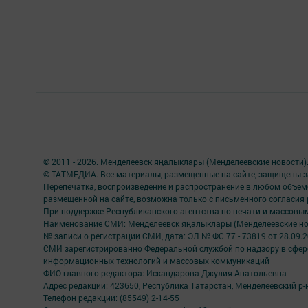
© 2011 - 2026. Менделеевск яӊалыклары (Менделеевские новости)
© ТАТМЕДИА. Все материалы, размещенные на сайте, защищены з
Перепечатка, воспроизведение и распространение в любом объе
размещенной на сайте, возможна только с письменного согласия
При поддержке Республиканского агентства по печати и массов
Наименование СМИ: Менделеевск яӊалыклары (Менделеевские но
№ записи о регистрации СМИ, дата: ЭЛ № ФС 77 - 73819 от 28.09.
СМИ зарегистрированно Федеральной службой по надзору в сфере
информационных технологий и массовых коммуникаций
ФИО главного редактора: Искандарова Джулия Анатольевна
Адрес редакции: 423650, Республика Татарстан, Менделеевский р-н,
Телефон редакции: (85549) 2-14-55