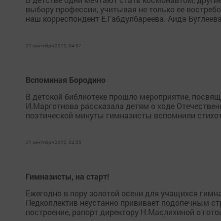
выбору профессии, учитывая не только ее востребо
наш корреспондент Е.Габдулбареева. Аида Буглеева: 
21 сентября 2012, 04:57
Вспоминая Бородино
В детской библиотеке прошло мероприятие, посвящ
И.Марготнова рассказала детям о ходе Отечествен
поэтической минуты гимназисты вспомнили стихот
21 сентября 2012, 04:55
Гимназисты, на старт!
Ежегодно в пору золотой осени для учащихся гимна
Педколлектив неустанно прививает подопечным стр
построение, рапорт директору Н.Маслихиной о готов