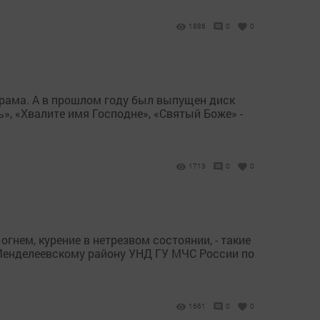
1886
0
0
храма. А в прошлом году был выпущен диск
», «Хвалите имя Господне», «Святый Боже» -
1713
0
0
гнем, курение в нетрезвом состоянии, - такие
Менделеевскому району УНД ГУ МЧС России по
1661
0
0