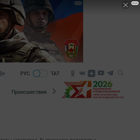
8+
РУС
ТАТ
Происшествия
Новости Госавтоинспекции
ритеты меняются. Выпускники подходят к