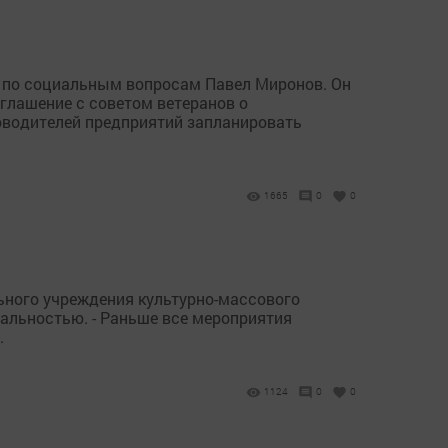
 по социальным вопросам Павел Миронов. Он
оглашение с советом ветеранов о
ководителей предприятий запланировать
1665
0
0
ьного учреждения культурно-массового
еальностью. - Раньше все мероприятия
.
1124
0
0