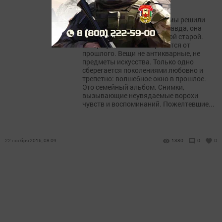
перекрёстках»
К 50-летию Менделеевска мы решили
открыть новую рубрику, правда, она
относится к хорошо забытой старой.
Теперь уже мало что хранится от
прошлого. Вещи не антикварные, не
предметы искусства. Только одно
сберегается поколениями любовно и
трепетно: волшебное окно в прошлое.
Это семейный альбом. Снимки,
вызывающие неувядаемые ворохи
чувств и воспоминаний. Пожелтевшие...
22 ноября 2016, 08:09
1380
0
0