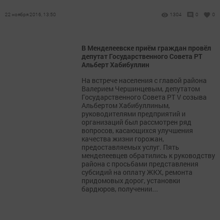
22 ноября 2016, 13:50
1304
0
0
В Менделеевске приём граждан провёл
депутат Государственного Совета РТ
Альберт Хабибуллин
На встрече населения с главой района
Валерием Чершинцевым, депутатом
Государственного Совета РТ V созыва
Альбертом Хабибуллиным,
руководителями предприятий и
организаций был рассмотрен ряд
вопросов, касающихся улучшения
качества жизни горожан,
предоставляемых услуг. Пять
менделеевцев обратились к руководству
района с просьбами представления
субсидий на оплату ЖКХ, ремонта
придомовых дорог, установки
бардюров, получении...