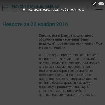
НОВОСТИ МЕНДЕЛЕЕВСКА
18+
6
Автоматическое закрытие баннера через
Газета "Менделеевские новости" - Менделеевский район
Новости за 22 ноября 2016
Специалисты Центра социального
обслуживания населения "Берег
надежды" провели мастер – класс «Моя
мама – лучшая»
В преддверии праздника День матери
специалисты отделения социальной
помощи семье и детям провели мастер -
класс «Моя мама - лучшая». Цель
данного мероприятия: воспитание
доброжелательного отношения к
Женщине - матери, чувства уважения,
любви и благодарности к самому
дорогому и родному человеку. К
участию в мастер-классе были
приглашены дети из многодетных,...