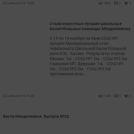
22 ноября 2016, 13:39
1543
0
0
Стали известные лучшие школьные
баскетбольные команды Менделеевска
С 15 по 19 ноября на базе СОШ №1
прошел Муниципальный этап
Чемпионата Школьной баскетбольной
лиги КЭС - Баскет. Результаты этапов:
Юноши: 1м. - СОШ №1 2м. - СОШ №2 3м. -
Гимназия №1 Девушки: 1м. - СОШ №1
2м. - СОШ №2 3м. - СОШ №3 На
протяжении всех...
22 ноября 2016, 13:39
1409
0
0
Вести Менделеевск. Выпуск №52