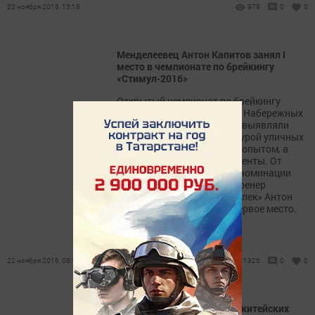
22 ноября 2016, 13:18
979
0
0
Менделеевец Антон Капитов занял I
место в чемпионате по брейкингу
«Стимул-2016»
Открытый чемпионат по брейкингу
«Стимул-2016» проходил в Набережных
Челнах. Среди участников выявляли
лучших во владении культурой уличных
танцев, они обменивались опытом, а
также изучали новые элементы. От
Менделеевского района в номинации
«Профи» принял участие тренер
молодёжного центра «Яшьлек» Антон
Капитов, который занял первое место.
22 ноября 2016, 08:11
1326
0
0
Мы начинаем проект «На житейских