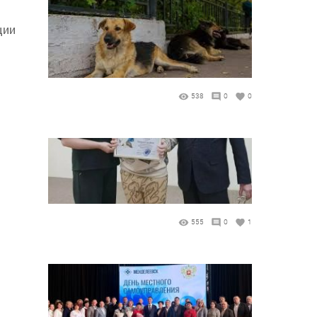
ции
538
0
0
555
0
1