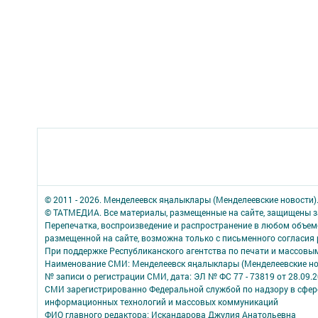
© 2011 - 2026. Менделеевск яӊалыклары (Менделеевские новости)
© ТАТМЕДИА. Все материалы, размещенные на сайте, защищены з
Перепечатка, воспроизведение и распространение в любом объе
размещенной на сайте, возможна только с письменного согласия
При поддержке Республиканского агентства по печати и массов
Наименование СМИ: Менделеевск яӊалыклары (Менделеевские но
№ записи о регистрации СМИ, дата: ЭЛ № ФС 77 - 73819 от 28.09.
СМИ зарегистрированно Федеральной службой по надзору в сфере
информационных технологий и массовых коммуникаций
ФИО главного редактора: Искандарова Джулия Анатольевна