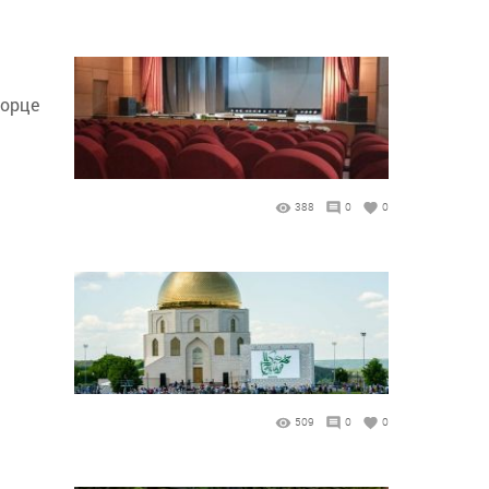
ворце
388
0
0
509
0
0