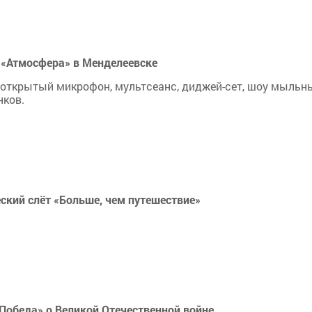
 «Атмосфера» в Менделеевске
, открытый микрофон, мультсеанс, диджей-сет, шоу мыльн
нков.
ский слёт «Больше, чем путешествие»
Победа» о Великой Отечественной войне