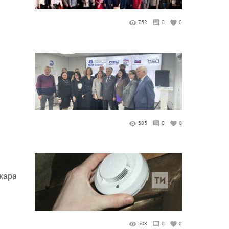
752
0
0
585
0
0
жара
508
0
0