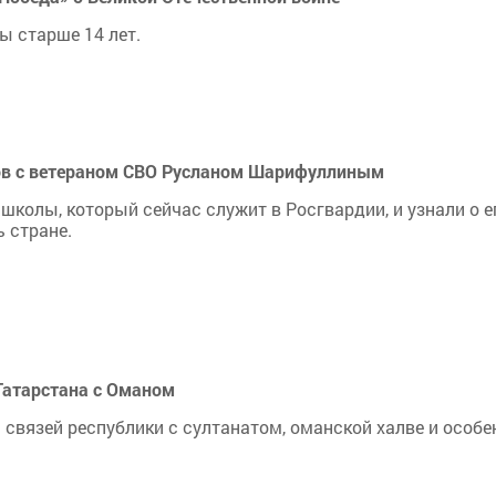
ы старше 14 лет.
ов с ветераном СВО Русланом Шарифуллиным
колы, который сейчас служит в Росгвардии, и узнали о е
 стране.
 Татарстана с Оманом
 связей республики с султанатом, оманской халве и особ