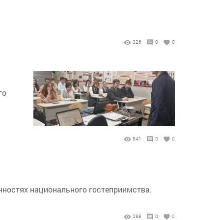
326
0
0
го
541
0
0
енностях национального гостеприимства.
288
0
0