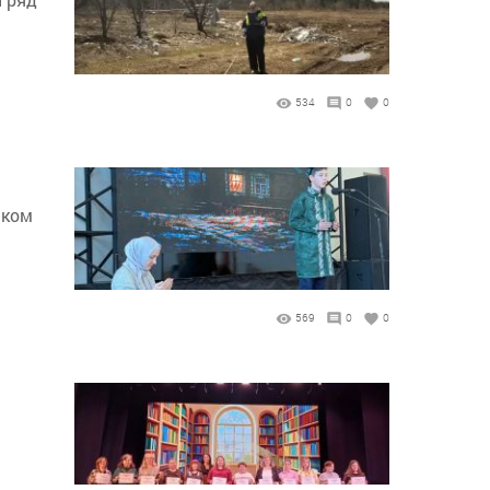
534
0
0
ском
569
0
0