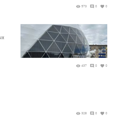
573
0
0
ых
437
0
0
328
0
0