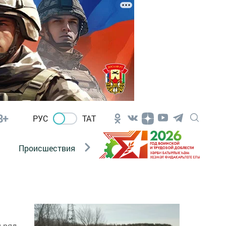
8+
РУС
ТАТ
Происшествия
Новости Госавтоинспекции
и ряд