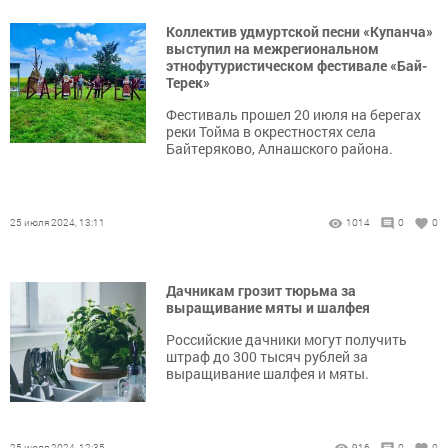
Коллектив удмуртской песни «Купанча»
выступил на межрегиональном
этнофутуристическом фестивале «Бай-
Терек»
Фестиваль прошел 20 июля на берегах
реки Тойма в окрестностях села
Байтеряково, Алнашского района.
25 июля 2024, 13:11
1014
0
0
Дачникам грозит тюрьма за
выращивание мяты и шалфея
Российские дачники могут получить
штраф до 300 тысяч рублей за
выращивание шалфея и мяты.
25 июля 2024, 12:35
916
0
0