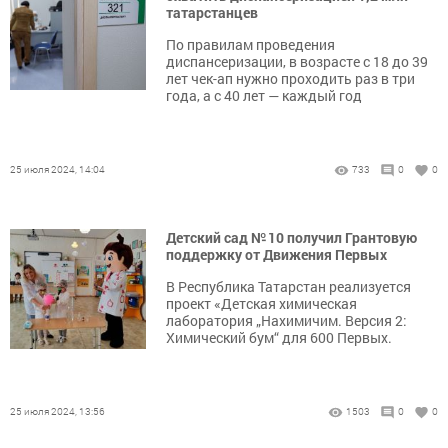
татарстанцев
По правилам проведения
диспансеризации, в возрасте с 18 до 39
лет чек-ап нужно проходить раз в три
года, а с 40 лет — каждый год
25 июля 2024, 14:04
733
0
0
Детский сад № 10 получил Грантовую
поддержку от Движения Первых
В Республика Татарстан реализуется
проект «Детская химическая
лаборатория „Нахимичим. Версия 2:
Химический бум“ для 600 Первых.
25 июля 2024, 13:56
1503
0
0