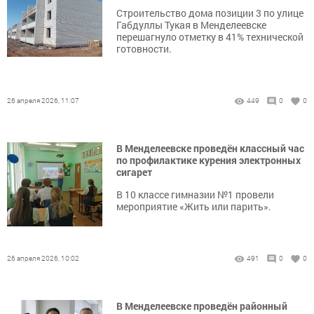
Строительство дома позиции 3 по улице
Габдуллы Тукая в Менделеевске
перешагнуло отметку в 41% технической
готовности.
26 апреля 2026, 11:07
449
0
0
В Менделеевске проведён классный час
по профилактике курения электронных
сигарет
В 10 классе гимназии №1 провели
мероприятие «Жить или парить».
26 апреля 2026, 10:02
491
0
0
В Менделеевске проведён районный