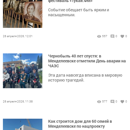
фестиваль «Тукай.ФМ»
Событие обещает быть ярким и
насыщенным.
26 апреля 2026, 12:01
557
0
0
Чернобыль 40 лет спустя: в
Менделеевске отметили День аварии на
ЧАЭС
Эта дата навсегда вписана в мировую
историю трагедий.
26 апреля 2026, 11:38
577
0
0
Как строится дом для 60 семей в
Менделеевске по нацпроекту