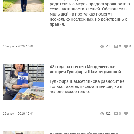
родителям о мерах предосторожности в
сезон активности клещей. Обезопасить
малышей на прогулках помогут
несколько несложных, но действенных
правил.
26 апреля 2026, 16:08
518
0
0
43 года на почте в Менделеевске:
история Гульфиры Шамсетдиновой
Гульфира Шамсетдинова разносит не
только газеты, письма и пенсии, но и
человеческое тепло.
26 апреля 2026, 15:01
522
0
1
В Сетяковском клубе создают эко-