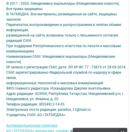
© 2011 - 2026. Менделеевск яӊалыклары (Менделеевские новости).
Все права защищены.
© ТАТМЕДИА. Все материалы, размещенные на сайте, защищены
законом.
Перепечатка, воспроизведение и распространение в любом объеме
информации,
размещенной на сайте, возможна только с письменного согласия
редакций СМИ.
При поддержке Республиканского агентства по печати и массовым
коммуникациям.
Наименование СМИ: Менделеевск яӊалыклары (Менделеевские
новости)
№ записи о регистрации СМИ, дата: ЭЛ № ФС 77 - 73819 от 28.09.2018
СМИ зарегистрированно Федеральной службой по надзору в сфере
связи,
информационных технологий и массовых коммуникаций
ФИО главного редактора: Искандарова Джулия Анатольевна
Адрес редакции: 423650, Республика Татарстан, Менделеевский р-н, г.
Менделеевск, ул. Фомина, д. 20
Телефон редакции: (85549) 2-14-55
Электронная почта редакции: paradox_12@mail.ru
Учредитель СМИ: АО «ТАТМЕДИА»
Антикоррупционная политика
АО «ТАТМЕДИА» использует «cookie»
для персонализации сервисов и