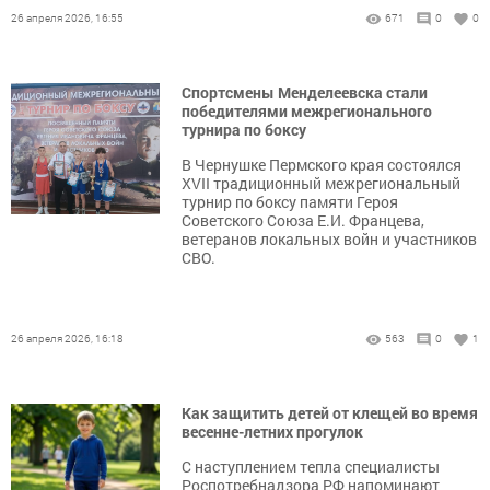
26 апреля 2026, 16:55
671
0
0
Спортсмены Менделеевска стали
победителями межрегионального
турнира по боксу
В Чернушке Пермского края состоялся
XVII традиционный межрегиональный
турнир по боксу памяти Героя
Советского Союза Е.И. Францева,
ветеранов локальных войн и участников
СВО.
26 апреля 2026, 16:18
563
0
1
Как защитить детей от клещей во время
весенне-летних прогулок
С наступлением тепла специалисты
Роспотребнадзора РФ напоминают