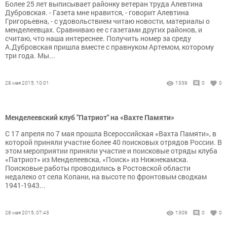
Более 25 лет выписывает районку ветеран труда Алевтина
Дубровская. - Газета мне нравится, - говорит Алевтина
Григорьевна, - с удовольствием читаю новости, материалы о
менделеевцах. Сравниваю ее с газетами других районов, и
считаю, что наша интереснее. Получить номер за среду
А.Дубровская пришла вместе с правнуком Артемом, которому
три года. Мы...
28 мая 2015, 10:01
1339
0
0
Менделеевский клуб "Патриот" на «Вахте Памяти»
С 17 апреля по 7 мая прошла Всероссийская «Вахта Памяти», в
которой приняли участие более 40 поисковых отрядов России. В
этом мероприятии приняли участие и поисковые отряды клуба
«Патриот» из Менделеевска, «Поиск» из Нижнекамска.
Поисковые работы проводились в Ростовской области
недалеко от села Копани, на высоте по фронтовым сводкам
1941-1943...
28 мая 2015, 07:43
1309
0
0