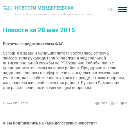
НОВОСТИ МЕНДЕЛЕЕВСКА
18+
Газета "Менделеевские новости" - Менделеевский район
Новости за 28 мая 2015
Встреча с представителем ФАС
Сегодня в здании муниципалитета состоялась встреча
заместителя руководителя Управления Федеральной
антимонопольной службы по РТ Рузалина Хабибуллина с
предпринимательским активом района. Предприниматели
задавали вопросы по оформлению и выделению земельных
участков, как в собственность, так и в аренду, а также вопросы,
касающиеся жизнеобеспечения района. Рузалин Рамилевич
дал разьяснения по интересующим вопросам.
28 мая 2015, 12:12
1311
0
0
А вы подписались на «Менделеевские новости»?