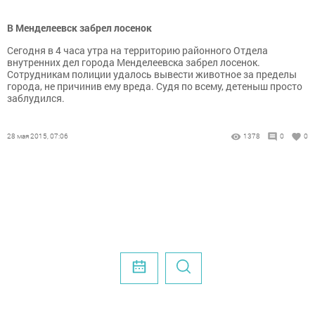
В Менделеевск забрел лосенок
Сегодня в 4 часа утра на территорию районного Отдела
внутренних дел города Менделеевска забрел лосенок.
Сотрудникам полиции удалось вывести животное за пределы
города, не причинив ему вреда. Судя по всему, детеныш просто
заблудился.
28 мая 2015, 07:06
1378
0
0