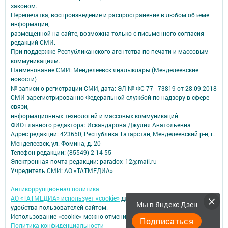
законом.
Перепечатка, воспроизведение и распространение в любом объеме
информации,
размещенной на сайте, возможна только с письменного согласия
редакций СМИ.
При поддержке Республиканского агентства по печати и массовым
коммуникациям.
Наименование СМИ: Менделеевск яӊалыклары (Менделеевские
новости)
№ записи о регистрации СМИ, дата: ЭЛ № ФС 77 - 73819 от 28.09.2018
СМИ зарегистрированно Федеральной службой по надзору в сфере
связи,
информационных технологий и массовых коммуникаций
ФИО главного редактора: Искандарова Джулия Анатольевна
Адрес редакции: 423650, Республика Татарстан, Менделеевский р-н, г.
Менделеевск, ул. Фомина, д. 20
Телефон редакции: (85549) 2-14-55
Электронная почта редакции: paradox_12@mail.ru
Учредитель СМИ: АО «ТАТМЕДИА»
Антикоррупционная политика
АО «ТАТМЕДИА» использует «cookie»
для персонализации сервисов и
Мы в Яндекс Дзен
удобства пользователей сайтом.
Использование «cookie» можно отменить в настройках браузера.
Подписаться
Политика конфиденциальности