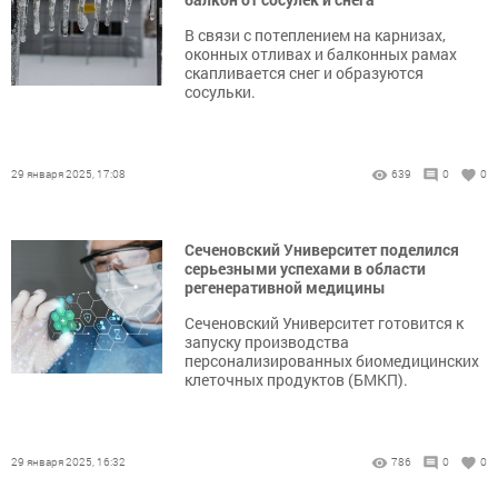
В связи с потеплением на карнизах,
оконных отливах и балконных рамах
скапливается снег и образуются
сосульки.
29 января 2025, 17:08
639
0
0
Сеченовский Университет поделился
серьезными успехами в области
регенеративной медицины
Сеченовский Университет готовится к
запуску производства
персонализированных биомедицинских
клеточных продуктов (БМКП).
29 января 2025, 16:32
786
0
0