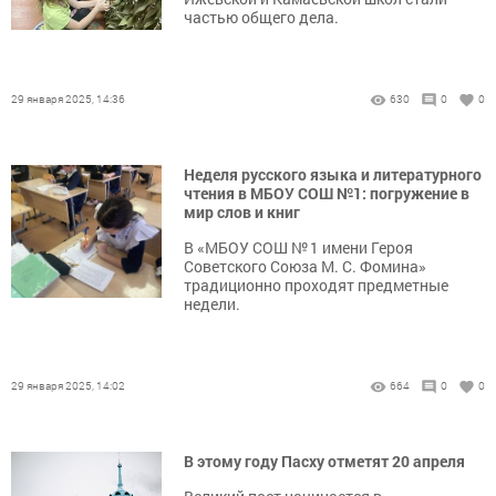
частью общего дела.
29 января 2025, 14:36
630
0
0
Неделя русского языка и литературного
чтения в МБОУ СОШ №1: погружение в
мир слов и книг
В «МБОУ СОШ № 1 имени Героя
Советского Союза М. С. Фомина»
традиционно проходят предметные
недели.
29 января 2025, 14:02
664
0
0
В этому году Пасху отметят 20 апреля