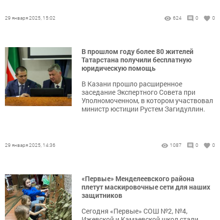
29 января 2025, 15:02
624
0
0
В прошлом году более 80 жителей
Татарстана получили бесплатную
юридическую помощь
В Казани прошло расширенное
заседание Экспертного Совета при
Уполномоченном, в котором участвовал
министр юстиции Рустем Загидуллин.
29 января 2025, 14:36
1087
0
0
«Первые» Менделеевского района
плетут маскировочные сети для наших
защитников
Сегодня «Первые» СОШ №2, №4,
Ижевской и Камаевской школ стали