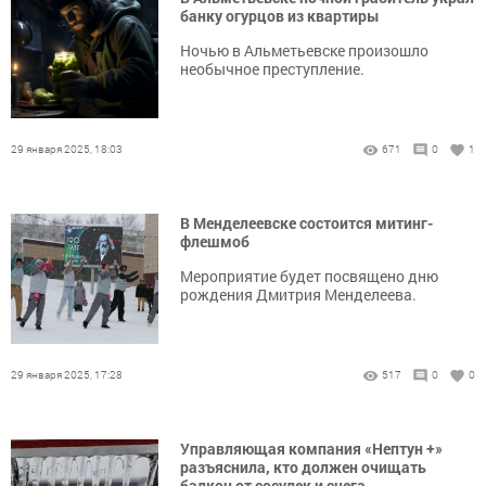
банку огурцов из квартиры
Ночью в Альметьевске произошло
необычное преступление.
29 января 2025, 18:03
671
0
1
В Менделеевске состоится митинг-
флешмоб
Мероприятие будет посвящено дню
рождения Дмитрия Менделеева.
29 января 2025, 17:28
517
0
0
Управляющая компания «Нептун +»
разъяснила, кто должен очищать
балкон от сосулек и снега