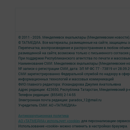
© 2011 - 2026. Менделеевск яӊалыклары (Менделеевские новости)
© ТАТМЕДИА. Все материалы, размещенные на сайте, защищены з
Перепечатка, воспроизведение и распространение в любом объе
размещенной на сайте, возможна только с письменного согласия
При поддержке Республиканского агентства по печати и массов
Наименование СМИ: Менделеевск яӊалыклары (Менделеевские но
№ записи о регистрации СМИ, дата: ЭЛ № ФС 77 - 73819 от 28.09.
СМИ зарегистрированно Федеральной службой по надзору в сфере
информационных технологий и массовых коммуникаций
ФИО главного редактора: Искандарова Джулия Анатольевна
Адрес редакции: 423650, Республика Татарстан, Менделеевский р-н,
Телефон редакции: (85549) 2-14-55
Электронная почта редакции: paradox_12@mail.ru
Учредитель СМИ: АО «ТАТМЕДИА»
Антикоррупционная политика
АО «ТАТМЕДИА» использует «cookie»
для персонализации сервисо
Использование «cookie» можно отменить в настройках браузера.