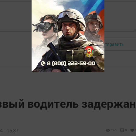
Отправить
Авторизоваться
звый водитель задержан
 - 16:37
760
0