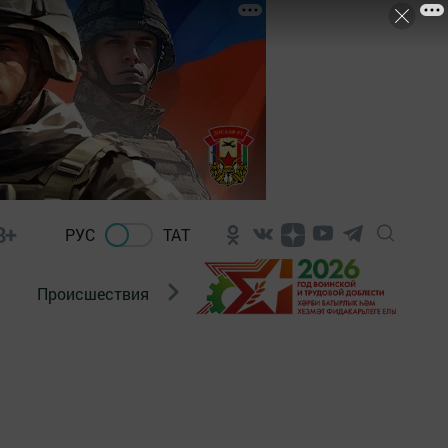
8+
РУС
ТАТ
Происшествия
Новости Госавтоинспекции