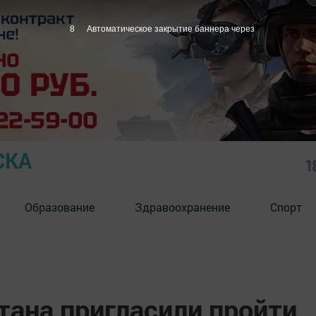
7
Автоматическое закрытие баннера через
СКА
1
Образование
Здравоохранение
Спорт
тана пригласили пройти