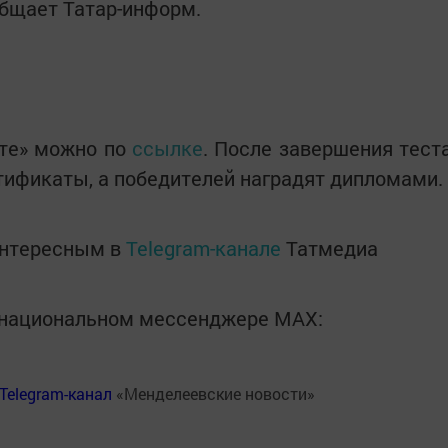
общает Татар-информ.
нте» можно по
ссылке
. После завершения тест
ификаты, а победителей наградят дипломами.
интересным в
Telegram-канале
Татмедиа
в национальном мессенджере MАХ:
Telegram-канал
«Менделеевские новости»