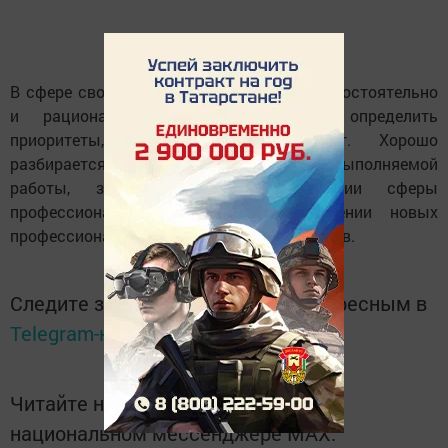
В сфере своей деятельности он умеет самостоятельно
и рационально поставить задачи, определить
приоритеты, составить план работ. Хорошо
разбирается во всех направлениях выполняемой
работы, заинтересован в расширении сферы
профессиональной деятельности, освоении новых
профессиональных знаний, умений, навыков.
Следите за самым важным и интересным в
Telegram-канале
Татмедиа
Читайте новости Татарстана в
национальном мессенджере MАХ: