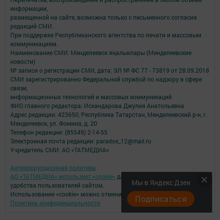
информации,
размещенной на сайте, возможна только с письменного согласия
редакций СМИ.
При поддержке Республиканского агентства по печати и массовым
коммуникациям.
Наименование СМИ: Менделеевск яӊалыклары (Менделеевские
новости)
№ записи о регистрации СМИ, дата: ЭЛ № ФС 77 - 73819 от 28.09.2018
СМИ зарегистрированно Федеральной службой по надзору в сфере
связи,
информационных технологий и массовых коммуникаций
ФИО главного редактора: Искандарова Джулия Анатольевна
Адрес редакции: 423650, Республика Татарстан, Менделеевский р-н, г.
Менделеевск, ул. Фомина, д. 20
Телефон редакции: (85549) 2-14-55
Электронная почта редакции: paradox_12@mail.ru
Учредитель СМИ: АО «ТАТМЕДИА»
Антикоррупционная политика
АО «ТАТМЕДИА» использует «cookie»
для персонализации сервисов и
Мы в Яндекс Дзен
удобства пользователей сайтом.
Использование «cookie» можно отменить в настройках браузера.
Подписаться
Политика конфиденциальности