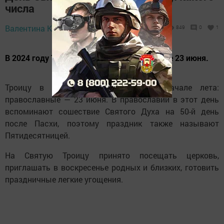
числа
22 июня 2024 -
Валентина Коростелева,
849
0
1
09:11
В 2024 году Троицу отмечают в воскресенье 23 июня.
Троицу в 2024 году празднуют в начале лета:
православные — 23 июня. В православии в этот день
вспоминают сошествие Святого Духа на 50-й день
после Пасхи, поэтому праздник также называют
Пятидесятницей.
На Святую Троицу принято посещать церковь,
приглашать в воскресенье родных и близких, готовить
праздничные легкие угощения.