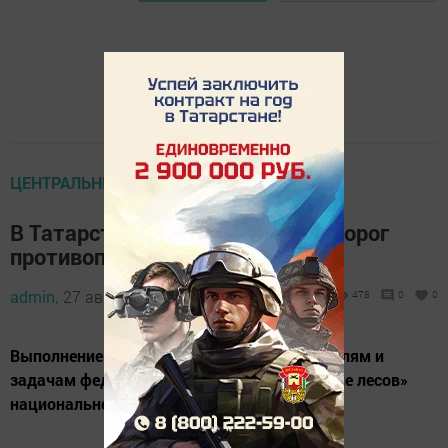
ЦЕНТРАЛЬНЫЕ НОВОСТИ
В Татарстане построено 70 км дорог
противопожарного назначения
admin,
27 августа 2024 - 09:09
478
0
0
Выполнение мероприятий соответствует целям и
задачам федерального проекта «Сохранение лесов»
национального проекта «Экология».