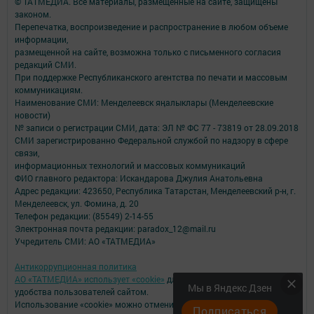
© ТАТМЕДИА. Все материалы, размещенные на сайте, защищены
законом.
Перепечатка, воспроизведение и распространение в любом объеме
информации,
размещенной на сайте, возможна только с письменного согласия
редакций СМИ.
При поддержке Республиканского агентства по печати и массовым
коммуникациям.
Наименование СМИ: Менделеевск яӊалыклары (Менделеевские
новости)
№ записи о регистрации СМИ, дата: ЭЛ № ФС 77 - 73819 от 28.09.2018
СМИ зарегистрированно Федеральной службой по надзору в сфере
связи,
информационных технологий и массовых коммуникаций
ФИО главного редактора: Искандарова Джулия Анатольевна
Адрес редакции: 423650, Республика Татарстан, Менделеевский р-н, г.
Менделеевск, ул. Фомина, д. 20
Телефон редакции: (85549) 2-14-55
Электронная почта редакции: paradox_12@mail.ru
Учредитель СМИ: АО «ТАТМЕДИА»
Антикоррупционная политика
АО «ТАТМЕДИА» использует «cookie»
для персонализации сервисов и
Мы в Яндекс Дзен
удобства пользователей сайтом.
Использование «cookie» можно отменить в настройках браузера.
Подписаться