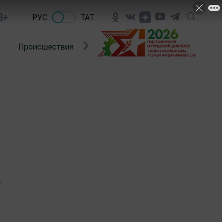
8+
РУС
ТАТ
Происшествия
Новости Госавтоинспекции
0