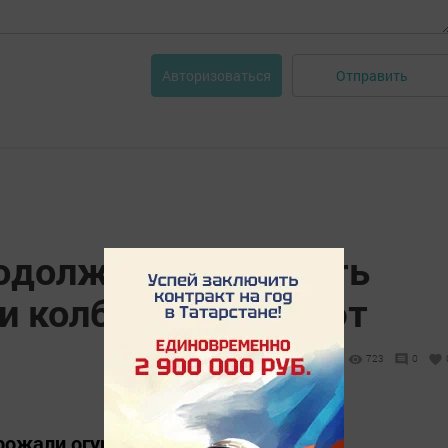
Отправить
Авторизоваться
родолжают дорожать
 и колбаса дешевеют
723
0
рожали огурцы.