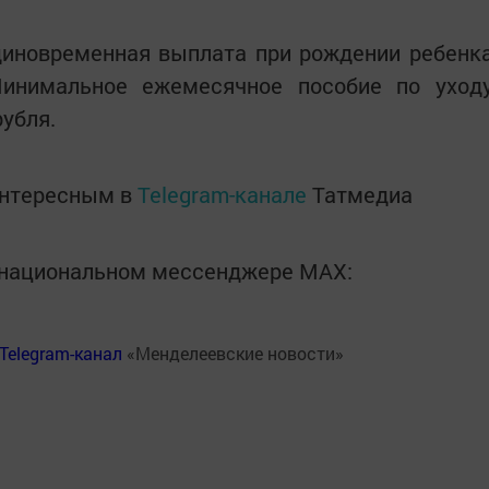
единовременная выплата при рождении ребенк
Минимальное ежемесячное пособие по уход
рубля.
интересным в
Telegram-канале
Татмедиа
в национальном мессенджере MАХ:
Telegram-канал
«Менделеевские новости»