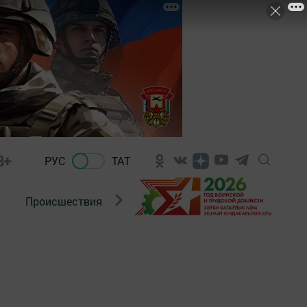
8+
РУС
ТАТ
Происшествия
Новости Госавтоинспекции