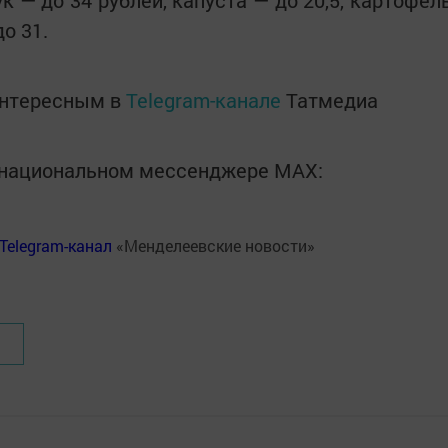
к — до 34 рублей, капуста — до 20,5, картофел
до 31.
интересным в
Telegram-канале
Татмедиа
в национальном мессенджере MАХ:
Telegram-канал
«Менделеевские новости»