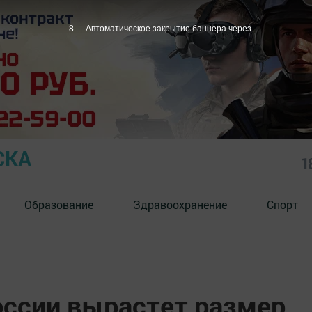
7
Автоматическое закрытие баннера через
СКА
1
Образование
Здравоохранение
Спорт
оссии вырастет размер