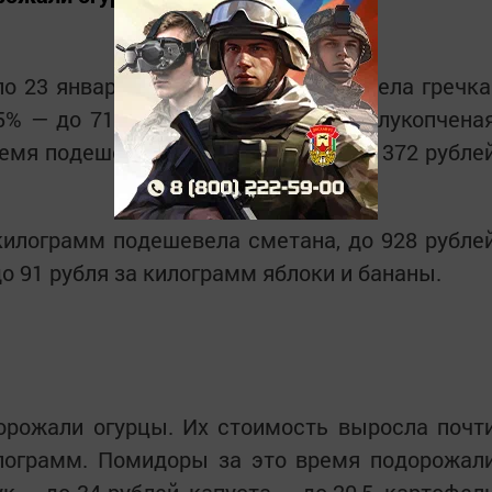
по 23 января больше всего подешевела гречка
5% — до 71 рубля за килограмм. Полукопчена
ремя подешевели на 1,1% — до 493 и 372 рубле
 килограмм подешевела сметана, до 928 рубле
о 91 рубля за килограмм яблоки и бананы.
орожали огурцы. Их стоимость выросла почт
илограмм. Помидоры за это время подорожал