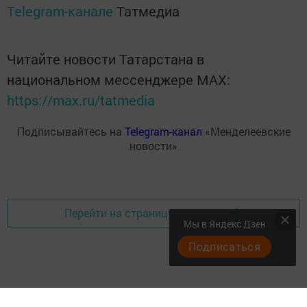
Telegram-канале
Татмедиа
Читайте новости Татарстана в
национальном мессенджере MАХ:
https://max.ru/tatmedia
Подписывайтесь на
Telegram-канал
«Менделеевские
новости»
Перейти на страницу новости
Мы в Яндекс Дзен
Подписаться