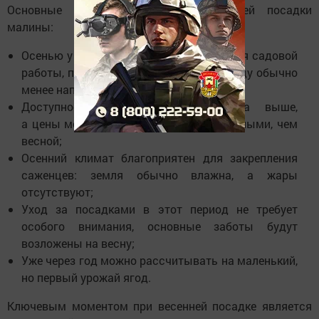
Основные аргументы в пользу осенней посадки
малины:
Осенью у вас будет больше времени для садовой
работы, поскольку осенние задачи в саду обычно
менее напряжены, чем весенние;
Доступность посадочного материала выше,
а цены могут быть более привлекательными, чем
весной;
Осенний климат благоприятен для закрепления
саженцев: земля обычно влажна, а жары
отсутствуют;
Уход за посадками в этот период не требует
особого внимания, основные заботы будут
возложены на весну;
Уже через год можно рассчитывать на маленький,
но первый урожай ягод.
Ключевым моментом при весенней посадке является