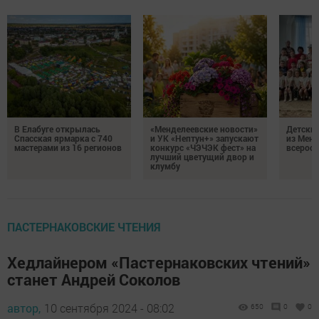
В Елабуге открылась
«Менделеевские новости»
Детский
Спасская ярмарка с 740
и УК «Нептун+» запускают
из Менд
мастерами из 16 регионов
конкурс «ЧЭЧЭК фест» на
всеросс
лучший цветущий двор и
клумбу
ПАСТЕРНАКОВСКИЕ ЧТЕНИЯ
Хедлайнером «Пастернаковских чтений»
станет Андрей Соколов
автор,
10 сентября 2024 - 08:02
650
0
0