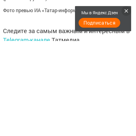
Фото превью ИА «Татар-информ»
Мы в Яндекс Дзен
Подписаться
Следите за самым важным и интересным в
Telegram-канале
Татмедиа
Читайте новости Татарстана в
национальном мессенджере MАХ:
https://max.ru/tatmedia
Подписывайтесь на
Telegram-канал
«Менделеевские
новости»
Перейти на страницу новости