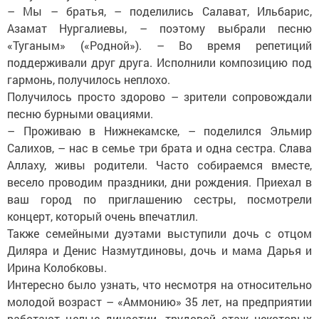
– Мы – братья, – поделились Салават, Ильбарис,
Азамат Нургалиевы, – поэтому выбрали песню
«Туганым» («Родной»). – Во время репетиций
поддерживали друг друга. Исполнили композицию под
гармонь, получилось неплохо.
Получилось просто здорово – зрители сопровождали
песню бурными овациями.
– Проживаю в Нижнекамске, – поделился Эльмир
Салихов, – нас в семье три брата и одна сестра. Слава
Аллаху, живы родители. Часто собираемся вместе,
весело проводим праздники, дни рождения. Приехал в
ваш город по приглашению сестры, посмотрели
концерт, который очень впечатлил.
Также семейными дуэтами выступили дочь с отцом
Диляра и Денис Назмутдиновы, дочь и мама Дарья и
Ирина Колобковы.
Интересно было узнать, что несмотря на относительно
молодой возраст – «Аммонию» 35 лет, на предприятии
работают целые династии, трудовой стаж некоторых