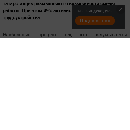
татарстанцев размышляют о возможности смены
работы. При этом 49% активно ищут новое место
Мы в Яндекс Дзен
трудоустройства.
Подписаться
Наибольший процент тех, кто задумывается
об увольнении, приходится на молодое поколение
в возрасте от 18 до 24 лет (62%), а также
на пенсионеров и людей старшего возраста (59%).
Среди работников средних лет (от 25 до 54 лет) также
наблюдается высокая доля тех, кто подумывает
о смене места работы.
Султанова отметила, что среди опрошенных каждый
третий рассматривает вариант смены работы, 10%
ищут возможности дополнительного заработка, а 3%
мечтают о создании собственного бизнеса после
увольнения.