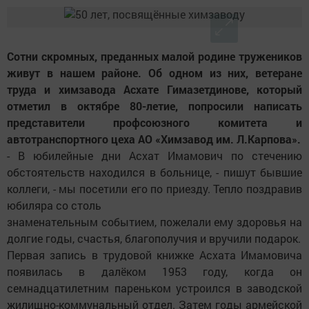
Сотни скромных, преданных малой родине тружеников
живут в нашем районе. Об одном из них, ветеране
труда и химзавода Асхате Гимазетдинове, который
отметил в октябре 80-летие, попросили написать
представители профсоюзного комитета и
автотранспортного цеха АО «Химзавод им. Л.Карпова».
- В юбилейные дни Асхат Имамович по стечению
обстоятельств находился в больнице, - пишут бывшие
коллеги, - мы посетили его по приезду. Тепло поздравив
юбиляра со столь
знаменательным событием, пожелали ему здоровья на
долгие годы, счастья, благополучия и вручили подарок.
Первая запись в трудовой книжке Асхата Имамовича
появилась в далёком 1953 году, когда он
семнадцатилетним пареньком устроился в заводской
жилищно-коммунальный отдел. Затем годы армейской