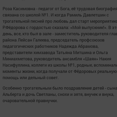
Роза Касимовна - педагог от Бога, её трудовая биографи
связана со школой №1. И когда Рамиль Давлетшин с
трогательной песней про любовь дал старт мероприятию
Р.Фёдорова с гордостью сказала: «Мой выпускник!». В эт
день, все, кто был в зале - заместитель руководителя гл
района Лейсан Галеева, председатель профсоюзов
педагогических работников Надежда Абрамова,
представители химзавода Татьяна Митшина и Ольга
Миниахметова, руководитель ансамбля «Шаян» Накия
Насифуллина, коллеги из школы №1, родные, вспоминал
моменты жизни, когда получали от Фёдоровых реальную
помощь или дельный совет.
Особенно трогательным было поздравление детей - сын
Альберта и дочь Светланы, снохи и зятя, внучек и внука,
очаровательной правнучки.