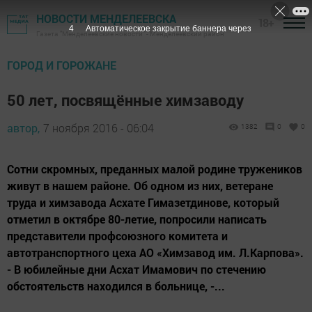
НОВОСТИ МЕНДЕЛЕЕВСКА
18+
4
Автоматическое закрытие баннера через
Газета "Менделеевские новости" - Менделеевский район
ГОРОД И ГОРОЖАНЕ
50 лет, посвящённые химзаводу
автор,
7 ноября 2016 - 06:04
1382
0
0
Сотни скромных, преданных малой родине тружеников
живут в нашем районе. Об одном из них, ветеране
труда и химзавода Асхате Гимазетдинове, который
отметил в октябре 80-летие, попросили написать
представители профсоюзного комитета и
автотранспортного цеха АО «Химзавод им. Л.Карпова».
- В юбилейные дни Асхат Имамович по стечению
обстоятельств находился в больнице, -...