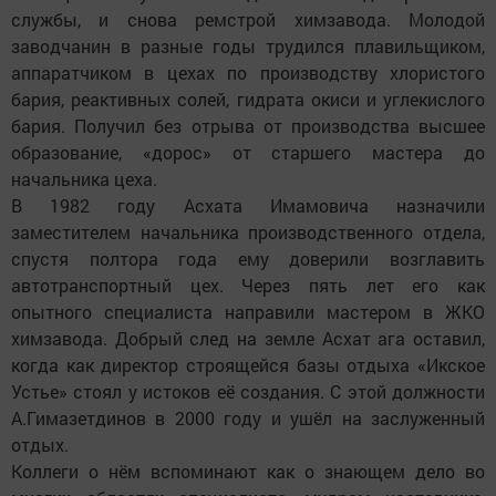
службы, и снова ремстрой химзавода. Молодой
заводчанин в разные годы трудился плавильщиком,
аппаратчиком в цехах по производству хлористого
бария, реактивных солей, гидрата окиси и углекислого
бария. Получил без отрыва от производства высшее
образование, «дорос» от старшего мастера до
начальника цеха.
В 1982 году Асхата Имамовича назначили
заместителем начальника производственного отдела,
спустя полтора года ему доверили возглавить
автотранспортный цех. Через пять лет его как
опытного специалиста направили мастером в ЖКО
химзавода. Добрый след на земле Асхат ага оставил,
когда как директор строящейся базы отдыха «Икское
Устье» стоял у истоков её создания. С этой должности
А.Гимазетдинов в 2000 году и ушёл на заслуженный
отдых.
Коллеги о нём вспоминают как о знающем дело во