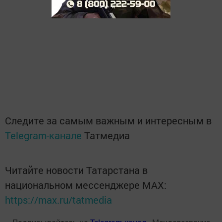
Следите за самым важным и интересным в
Telegram-канале
Татмедиа
Читайте новости Татарстана в
национальном мессенджере MАХ:
https://max.ru/tatmedia