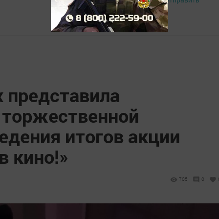
 представила
 торжественной
едения итогов акции
в кино!»
705
0