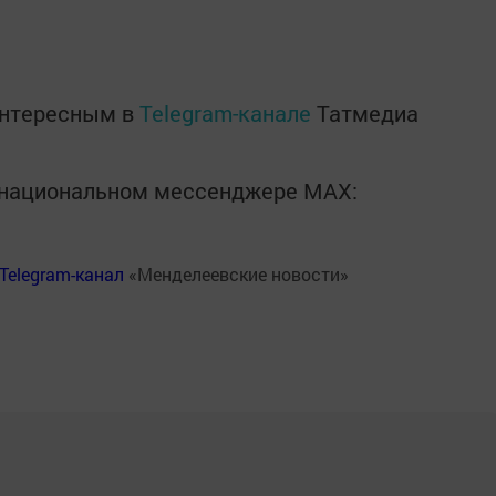
интересным в
Telegram-канале
Татмедиа
в национальном мессенджере MАХ:
Telegram-канал
«Менделеевские новости»