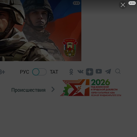
8+
РУС
ТАТ
Происшествия
Новости Госавтоинспекции