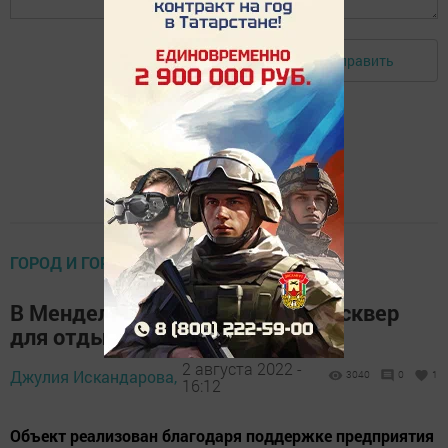
Отправить
Авторизоваться
ГОРОД И ГОРОЖАНЕ
В Менделеевске открыт новый сквер
для отдыха горожан
2 августа 2022 -
Джулия Искандарова,
3040
0
1
16:12
Объект реализован благодаря поддержке предприятия