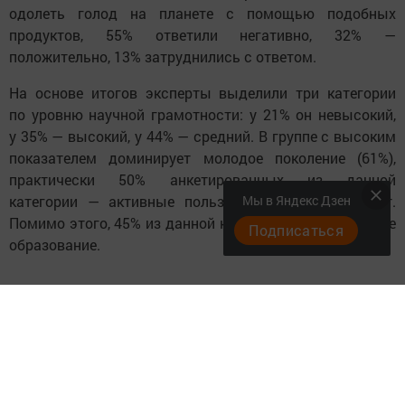
одолеть голод на планете с помощью подобных
продуктов, 55% ответили негативно, 32% —
положительно, 13% затруднились с ответом.
На основе итогов эксперты выделили три категории
по уровню научной грамотности: у 21% он невысокий,
у 35% — высокий, у 44% — средний. В группе с высоким
показателем доминирует молодое поколение (61%),
практически 50% анкетированных из данной
Мы в Яндекс Дзен
категории — активные пользователи сети Интернет.
Помимо этого, 45% из данной категории имеют высшее
Подписаться
образование.
Следите за самым важным и интересным в
Telegram-канале
Татмедиа
Читайте новости Татарстана в