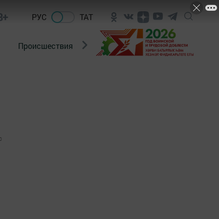
8+
РУС
ТАТ
Происшествия
Новости Госавтоинспекции
0