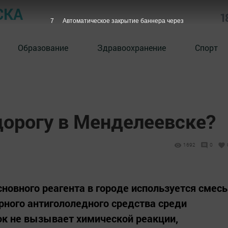
СКА
1
6
Автоматическое закрытие баннера через
Образование
Здравоохранение
Спорт
орогу в Менделеевске?
1692
0
новного реагента в городе используется смесь
ярного антигололедного средства среди
ок не вызывает химической реакции,