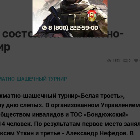
 состоялся шахматно-
ир
1353
0
ахматно-шашечный турнир«Белая трость»,
 дню слепых. В организованном Управлением
 обществом инвалидов и ТОС «Бондюжский»
14 человек. По результатам первое место заня
ксим Уткин и третье - Александр Нефедов. В