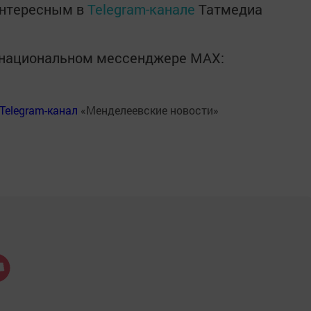
интересным в
Telegram-канале
Татмедиа
в национальном мессенджере MАХ:
Telegram-канал
«Менделеевские новости»