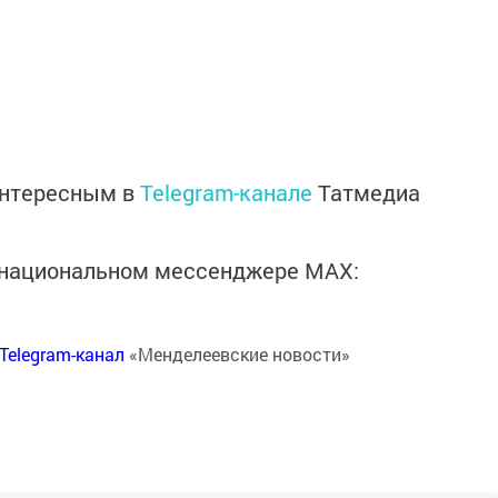
интересным в
Telegram-канале
Татмедиа
в национальном мессенджере MАХ:
Telegram-канал
«Менделеевские новости»