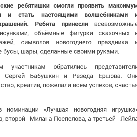
ские ребятишки смогли проявить максиму
сти и стать настоящими волшебниками 
крашений. Ребята принесли
всевозможны
исунками, объёмные фигурки сказочных 
нажей, символов новогоднего праздника 
е бусы, шары, сделанные своими руками.
 участникам обратились представител
» Сергей Бабушкин и Резеда Ершова. Он
ство, креатив, пожелали всем успехов, счасть
в номинации «Лучшая новогодняя игрушка
 второй - Милана Поспелова, а третьей - Лейл