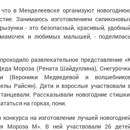
, что в Менделеевске организуют новогодню
астие. Занимаюсь изготовлением силиконовы
Грызунки - это безопасный, красивый, удобны
 мамочек и любимых малышей, - поделилас
проходило развлекательное представление «
Деда Мороза (Рената Шайдуллина), Снегурочк
Яги (Вероники Медведевой и волшебнико
елы Райсян). Дети и взрослые участвовали 
 танцевали. Рассказывали новогодние стишки
ататься на горках, пони.
 конкурса на изготовление лучшей новогодне
ая Мороза М». В ней участвовали 26 дете