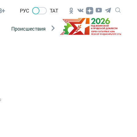
8+
РУС
ТАТ
Происшествия
Новости Госавтоинспекции
0
е