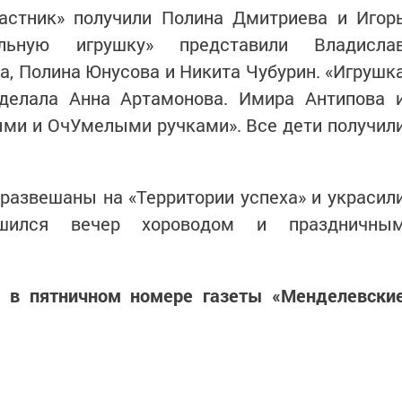
стник» получили Полина Дмитриева и Игор
льную игрушку» представили Владисла
а, Полина Юнусова и Никита Чубурин. «Игрушк
делала Анна Артамонова. Имира Антипова 
ми и ОчУмелыми ручками». Все дети получил
развешаны на «Территории успеха» и украсил
ршился вечер хороводом и праздничны
 в пятничном номере газеты «Менделевски