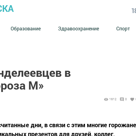
СКА
1
Образование
Здравоохранение
Спорт
нделеевцев в
роза М»
1612
0
считанные дни, в связи с этим многие горожан
икальных презентов для друзей, коллег,