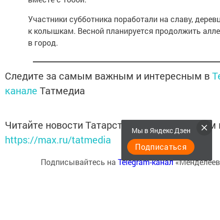
Участники субботника поработали на славу, деревц
к колышкам. Весной планируется продолжить алле
в город.
Следите за самым важным и интересным в
T
канале
Татмедиа
Читайте новости Татарстана в национальном
Мы в Яндекс Дзен
https://max.ru/tatmedia
Подписаться
Подписывайтесь на
Telegram-канал
«Менделеев