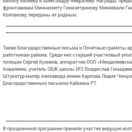
Билалу Валееву и Александру Февралеву. Награды, пред
фронтовикам Миннахмету Гимазетдинову, Минневали Ган
Колпакову, переданы их родным.
Также Благодарственные письма и Почетные грамоты в
работникам района. Среди них старший участковый уп
полиции Сергей Куликов, аппаратчик ООО «Менделеевска
Коваленко, учитель ОБЖ школы №2 Владислав Гимадеев 
Штукатур-маляр химзавода имени Карпова Лидия Чинцо
Благодарственным письмом Кабмина РТ.
В праздничной программе приняли участие ведущие кол