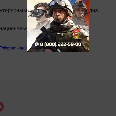
интересным в
Telegram-канале
Татмедиа
в национальном мессенджере MАХ:
Telegram-канал
«Менделеевские новости»