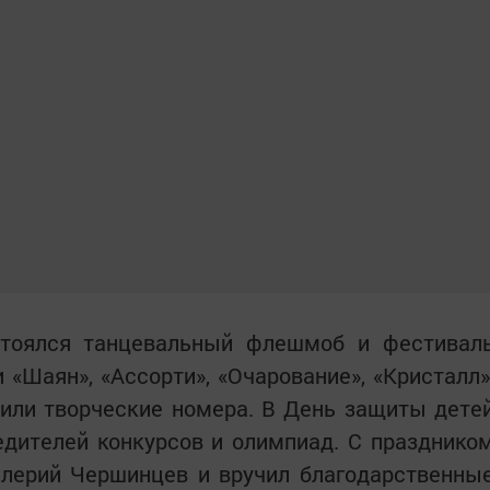
тоялся танцевальный флешмоб и фестивал
«Шаян», «Ассорти», «Очарование», «Кристалл»
вили творческие номера. В День защиты дете
едителей конкурсов и олимпиад. С празднико
алерий Чершинцев и вручил благодарственны