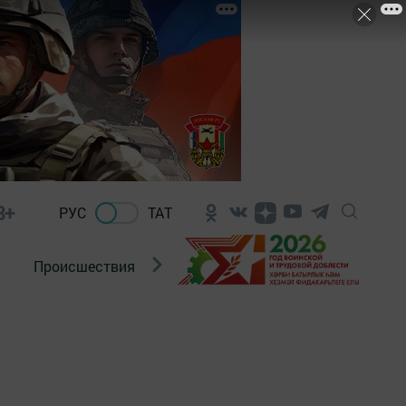
8+
РУС
ТАТ
Происшествия
Новости Госавтоинспекции