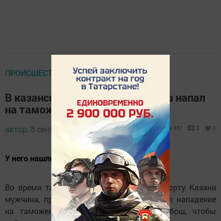
ПРОИСШЕСТВИЯ
В казанском аэропорту мужчина напал
на таможенника
автор,
8 сентября 2022 - 14:57
857
0
0
У него нашли большой груз табака.
Во время таможенного контроля в аэропорту Казани
мужчина, прибывший из Турции, совершил нападение
на таможенного рабочего и устроил дебош, чтобы