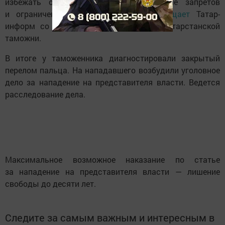
избежать ответственности за нарушение запретов
и ограничений при ввозе табака,
сообщает
Татар-
информ со ссылкой на пресс-службу Татарстанской
таможни.
В итоге у таможенника диагностировали закрытый
перелом пальца. На нападавшего возбудили уголовное
дело за нападение на представителя власти. Ведется
расследование дела.
Максимальное возможное наказание по статье
за нападение на представителя власти — лишение
свободы до десяти лет.
Следите за самым важным и интересным в