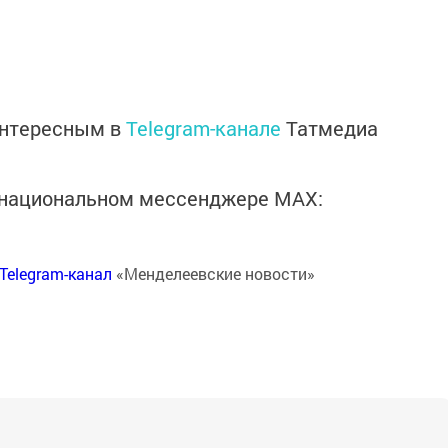
интересным в
Telegram-канале
Татмедиа
в национальном мессенджере MАХ:
Telegram-канал
«Менделеевские новости»