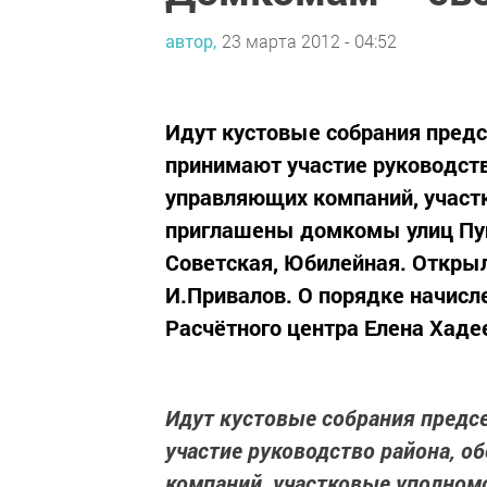
автор,
23 марта 2012 - 04:52
Идут кустовые собрания пред
принимают участие руководст
управляющих компаний, участ
приглашены домкомы улиц Пуш
Советская, Юбилейная. Откры
И.Привалов. О порядке начисл
Расчётного центра Елена Хаде
Идут кустовые собрания предс
участие руководство района, 
компаний, участковые уполном