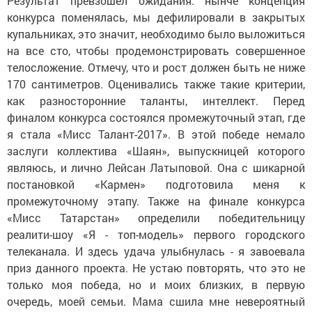
Результат превзошёл ожидания: нынче концепция
конкурса поменялась, мы дефилировали в закрытых
купальниках, это значит, необходимо было выложиться
на все сто, чтобы продемонстрировать совершенное
телосложение. Отмечу, что и рост должен быть не ниже
170 сантиметров. Оценивались также такие критерии,
как разносторонние таланты, интеллект. Перед
финалом конкурса состоялся промежуточный этап, где
я стала «Мисс Талант-2017». В этой победе немало
заслуги коллектива «Шаян», выпускницей которого
являюсь, и лично Лейсан Латыповой. Она с шикарной
постановкой «Кармен» подготовила меня к
промежуточному этапу. Также на финале конкурса
«Мисс Татарстан» определили победительницу
реалити-шоу «Я - топ-модель» первого городского
телеканала. И здесь удача улыбнулась - я завоевала
приз данного проекта. Не устаю повторять, что это не
только моя победа, но и моих близких, в первую
очередь, моей семьи. Мама сшила мне невероятный