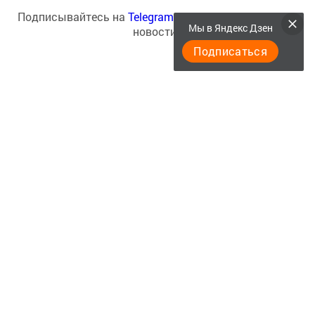
Подписывайтесь на
Telegram-канал
«Менделеевские
Мы в Яндекс Дзен
новости»
Подписаться
Теги:
МЕНДЕЛЕЕВСКИЕ НОВОСТИ
МЕНДЕЛЕЕВСК
СЕЛФИ С ВИДАМИ МЕНДЕЛЕЕВСКА
Перейти на страницу новости