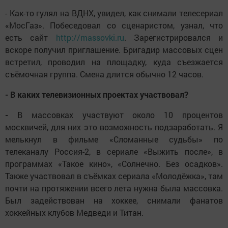
- Как-то гулял на ВДНХ, увидел, как снимали телесериал
«МосГаз». Побеседовал со сценаристом, узнал, что
есть сайт
http://massovki.ru
. Зарегистрировался и
вскоре получил приглашение. Бригадир массовых сцен
встретил, проводил на площадку, куда съезжается
съёмочная группа. Смена длится обычно 12 часов.
- В каких телевизионных проектах участвовал?
-
В массовках участвуют около 10 процентов
москвичей, для них это возможность подзаработать. Я
мелькнул в фильме «Сломанные судьбы» по
телеканалу Россия-2, в сериале «Выжить после», в
программах «Такое кино», «Солнечно. Без осадков».
Также участвовал в съёмках сериала «Молодёжка», там
почти на протяжении всего лета нужна была массовка.
Был задействован на хоккее, снимали фанатов
хоккейных клубов Медведи и Титан.