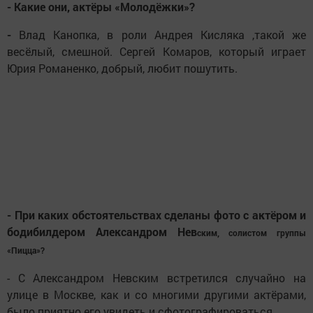
- Какие они, актёры «Молодёжки»?
-
Влад Канопка, в роли Андрея Кисляка ,такой же
весёлый, смешной. Сергей Комаров, который играет
Юрия Романенко, добрый, любит пошутить.
- При каких обстоятельствах сделаны фото с актёром и
бодибилдером Александром Нев
ским, солистом группы
«Пицца»?
- С Александром Невским встретился случайно на
улице в Москве, как и со многими другими актёрами,
было приятно его увидеть и сфотографироваться.