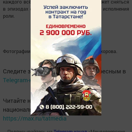
каждого всё получится. Любой человек может сняться
в эпизодах фильма, если он подходит для исполнения
роли.
Фотографии из личного архива Романа Прохорова.
Следите за самым важным и интересным в
Telegram-канале
Татмедиа
Читайте новости Татарстана в
национальном мессенджере MАХ:
https://max.ru/tatmedia
Подписывайтесь на
Telegram-канал
«Менделеевские