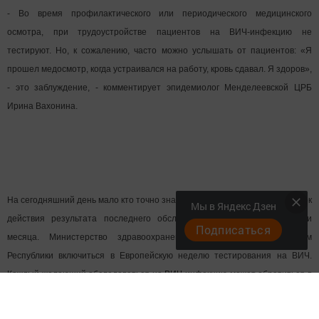
- Во время профилактического или периодического медицинского
осмотра, при трудоустройстве пациентов на ВИЧ-инфекцию не
тестируют. Но, к сожалению, часто можно услышать от пациентов: «Я
прошел медосмотр, когда устраивался на работу, кровь сдавал. Я здоров»,
- это заблуждение, - комментирует эпидемиолог Менделеевской ЦРБ
Ирина Вахонина.
На сегодняшний день мало кто точно знает свой ВИЧ-статус и то, что срок
Мы в Яндекс Дзен
действия результата последнего обследования на ВИЧ только три
Подписаться
месяца. Министерство здравоохранения РТ предлагает жителям
Республики включиться в Европейскую неделю тестирования на ВИЧ.
Каждый желающий обследоваться на ВИЧ-инфекцию может обратиться в
206 кабинет взрослой поликлиники получить направление.