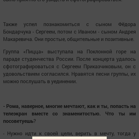
Также успел познакомиться с сыном Фёдора
Бондарчука - Сергеем, потом с Иваном - сыном Андрея
Макаревича. Они простые, общительные и позитивные.
Группа «Пицца» выступала на Поклонной горе на
параде студенчества России. После концерта удалось
сфотографироваться с Сергеем Приказчиковым, он с
удовольствием согласился. Нравятся песни группы, их
можно послушать в уединении.
- Рома, наверное, многие мечтают, как и ты, попасть на
телеэкран вместе со знаменитостью. Что ты им
посоветуешь
?
- Нужно идти к своей цели, верить в мечту, тогда у