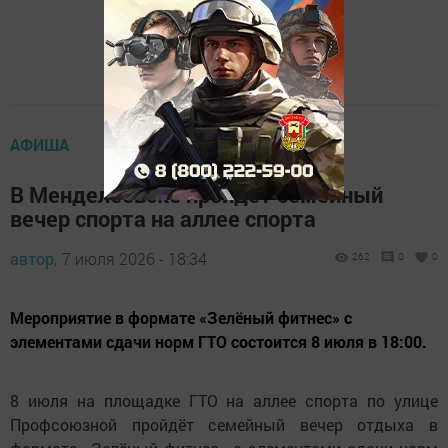
АФИША
В Менделеевске пройдёт семейный
вечер спорта на аллее спорта
автор,
7 июля 2026 - 18:34
262
0
0
Мероприятие в формате «Зелёный фитнес» с
элементами сдачи норм ГТО состоится 8 июля в 18:00.
8 июля на площадке ГТО на аллее спорта по улице
Профсоюзной пройдёт семейный вечер отдыха в