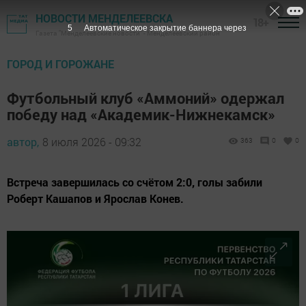
НОВОСТИ МЕНДЕЛЕЕВСКА
18+
4
Автоматическое закрытие баннера через
Газета "Менделеевские новости" - Менделеевский район
ГОРОД И ГОРОЖАНЕ
Футбольный клуб «Аммоний» одержал
победу над «Академик-Нижнекамск»
автор,
8 июля 2026 - 09:32
363
0
0
Встреча завершилась со счётом 2:0, голы забили
Роберт Кашапов и Ярослав Конев.