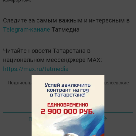
Следите за самым важным и интересным в
Telegram-канале
Татмедиа
Читайте новости Татарстана в
национальном мессенджере MАХ:
https://max.ru/tatmedia
Подписывайтесь на
Telegram-канал
«Менделеевские
новости»
Перейти на страницу новости