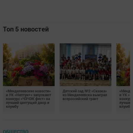
Топ 5 новостей
«Менделеевские новости»
Детский сад №2 «Сказка»
«Мендел
и УК «Нептун+» запускают
из Менделеевска выиграл
и УК «Н
конкурс «ЧЭЧЭК фест» на
всероссийский грант
конкурс
лучший цветущий двор и
лучший
клумбу
клумбу
ОБЩЕСТВО